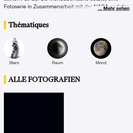
Fotoserie in Zusammenarbeit mit der NASA und der
...
Mehr sehen
Agentur Ciel & Espace Photo zu dem Thema des
Mondes und des Universums zu präsentieren.
Thématiques
Stars
Raum
Mond
ALLE FOTOGRAFIEN