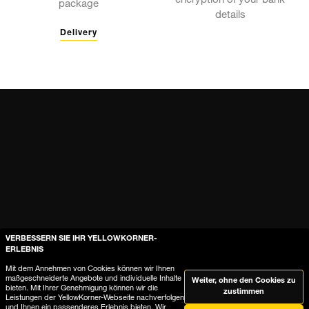
encryption of your bank
package
details
Delivery
VERBESSERN SIE IHR YELLOWKORNER-
Hilfe
ERLEBNIS
Mit dem Annehmen von Cookies können wir Ihnen
maßgeschneiderte Angebote und individuelle Inhalte
Weiter, ohne den Cookies zu
Wo ist meine Bestellung?
bieten. Mit Ihrer Genehmigung können wir die
zustimmen
Leistungen der YellowKorner-Webseite nachverfolgen
und Ihnen ein passenderes Erlebnis bieten. Wir