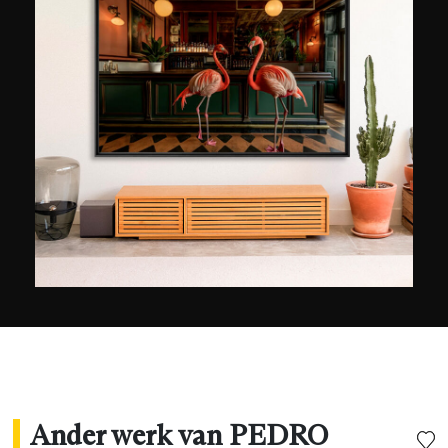
Oorspronkelijk afkomstig uit Lima, reisde hij
vanaf zijn tiende naar het hart van de Amazone-
natuur en specialiseerde hij zich in
landschapsfotografie vanaf de jaren tachtig. In
2016 won hij met het onderwerp van zijn
fascinatie dat zeer aanwezig is in zijn werk, de
wilde dieren die hij fotografeert in
natuurreservaten, meerdere prijzen, zoals de
Sony World Photography Awards, de Photo
Prize (PX3), de Moscow International Foto
Awards (MIFA) en de International Photography
Awards (IPA).
Ander werk van PEDRO