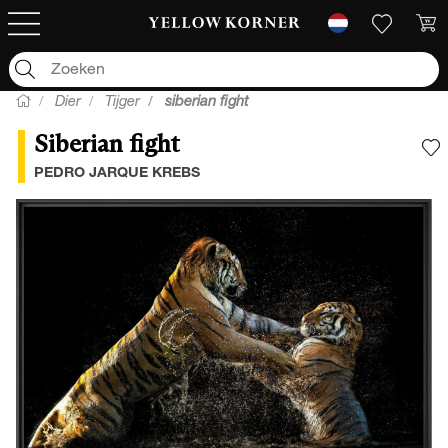
Dier
Tijger
siberian fight
Siberian fight
V
PEDRO JARQUE KREBS