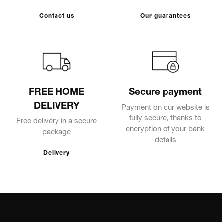
Contact us
Our guarantees
FREE HOME
Secure payment
DELIVERY
Payment on our website is
fully secure, thanks to
Free delivery in a secure
encryption of your bank
package
details
Delivery