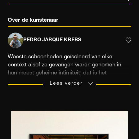
Over de kunstenaar
PEDRO JARQUE KREBS
Woeste schoonheden geïsoleerd van elke
context alsof ze gevangen waren genomen in
hun meest geheime intimiteit, dat is het
opmerkelijke artistieke gebaar van Pedro Jarque
Lees verder
dat het mogelijk maakt om dieren een deel van
hun gestolen waardigheid terug te geven.
Opgeleid in filosofie aan de Sorbonne
Universiteit van Parijs, heeft de Peruaanse
fotograaf tijdens zijn productieve carrière talloze
onderscheidingen ontvangen, voornamelijk
dankzij zijn boeiende dierenportretten.