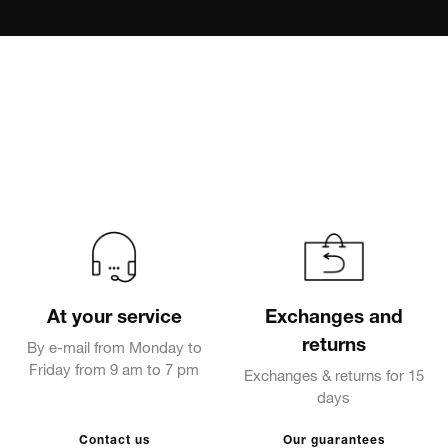
At your service
Exchanges and
returns
By e-mail from Monday to
Friday from 9 am to 7 pm
Exchanges & returns for 15
days
Contact us
Our guarantees