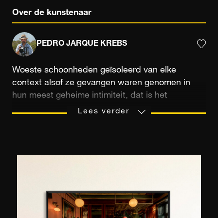
Over de kunstenaar
PEDRO JARQUE KREBS
Woeste schoonheden geïsoleerd van elke
context alsof ze gevangen waren genomen in
hun meest geheime intimiteit, dat is het
opmerkelijke artistieke gebaar van Pedro Jarque
Lees verder
dat het mogelijk maakt om dieren een deel van
hun gestolen waardigheid terug te geven.
Opgeleid in filosofie aan de Sorbonne
Universiteit van Parijs, heeft de Peruaanse
fotograaf tijdens zijn productieve carrière talloze
onderscheidingen ontvangen, voornamelijk
dankzij zijn boeiende dierenportretten.
Oorspronkelijk afkomstig uit Lima, reisde hij