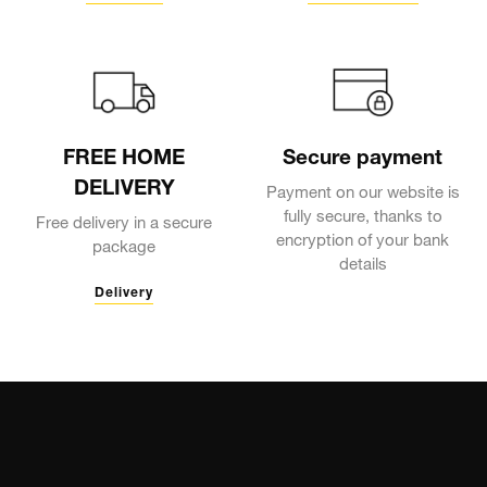
FREE HOME
Secure payment
DELIVERY
Payment on our website is
fully secure, thanks to
Free delivery in a secure
encryption of your bank
package
details
Delivery