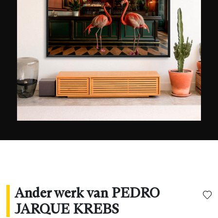
vanaf zijn tiende naar het hart van de Amazone-
natuur en specialiseerde hij zich in
landschapsfotografie vanaf de jaren tachtig. In
2016 won hij met het onderwerp van zijn
fascinatie dat zeer aanwezig is in zijn werk, de
wilde dieren die hij fotografeert in
natuurreservaten, meerdere prijzen, zoals de
Sony World Photography Awards, de Photo
Prize (PX3), de Moscow International Foto
Awards (MIFA) en de International Photography
Awards (IPA).
Ander werk van PEDRO
JARQUE KREBS