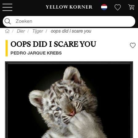
Dier
Tijger
oops did i scare you
OOPS DID I SCARE YOU
V
PEDRO JARQUE KREBS