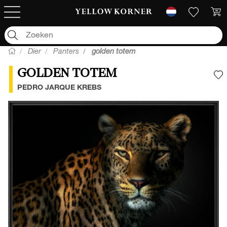
Dier
Panters
golden totem
GOLDEN TOTEM
V
PEDRO JARQUE KREBS