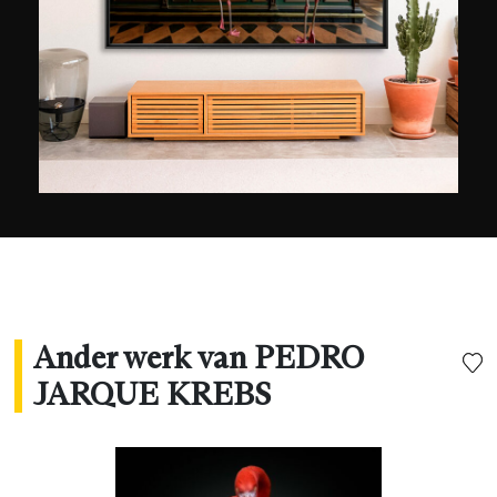
2016 won hij met het onderwerp van zijn
fascinatie dat zeer aanwezig is in zijn werk, de
wilde dieren die hij fotografeert in
natuurreservaten, meerdere prijzen, zoals de
Sony World Photography Awards, de Photo
Prize (PX3), de Moscow International Foto
Awards (MIFA) en de International Photography
Awards (IPA).
Ander werk van PEDRO
JARQUE KREBS