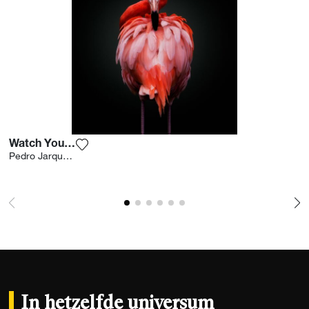
Watch Your Back
Voeg het product toe aan mijn verlanglijst
Pedro Jarque Krebs
In hetzelfde universum