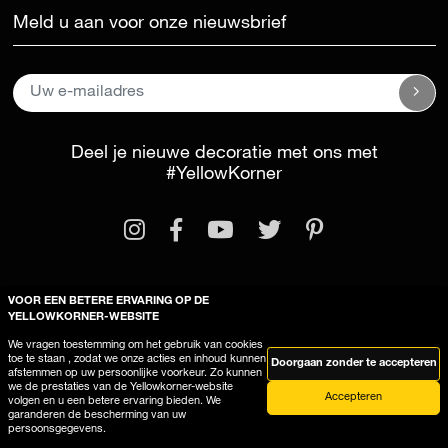
Meld u aan voor onze nieuwsbrief
Deel je nieuwe decoratie met ons met
#YellowKorner
VOOR EEN BETERE ERVARING OP DE
YELLOWKORNER-WEBSITE
Wettelijke kennisgeving
Algemene voorwaarden
We vragen toestemming om het gebruik van cookies
Deze site gebruikt cookies
toe te staan , zodat we onze acties en inhoud kunnen
Doorgaan zonder te accepteren
afstemmen op uw persoonlijke voorkeur. Zo kunnen
we de prestaties van de Yellowkorner-website
Accepteren
volgen en u een betere ervaring bieden. We
garanderen de bescherming van uw
persoonsgegevens.