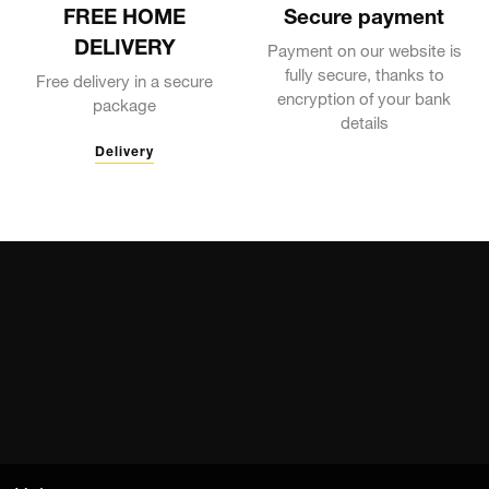
FREE HOME
Secure payment
DELIVERY
Payment on our website is
fully secure, thanks to
Free delivery in a secure
encryption of your bank
package
details
Delivery