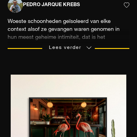
PEDRO JARQUE KREBS
Woeste schoonheden geïsoleerd van elke
context alsof ze gevangen waren genomen in
hun meest geheime intimiteit, dat is het
opmerkelijke artistieke gebaar van Pedro Jarque
Lees verder
dat het mogelijk maakt om dieren een deel van
hun gestolen waardigheid terug te geven.
Opgeleid in filosofie aan de Sorbonne
Universiteit van Parijs, heeft de Peruaanse
fotograaf tijdens zijn productieve carrière talloze
onderscheidingen ontvangen, voornamelijk
dankzij zijn boeiende dierenportretten.
Oorspronkelijk afkomstig uit Lima, reisde hij
vanaf zijn tiende naar het hart van de Amazone-
natuur en specialiseerde hij zich in
landschapsfotografie vanaf de jaren tachtig. In