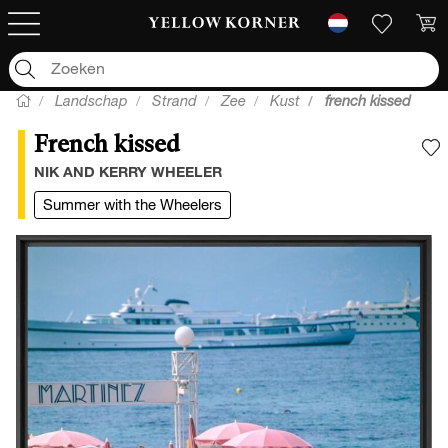
Landschap
Strand
Zee
Kust
french kissed
French kissed
V
NIK AND KERRY WHEELER
Summer with the Wheelers