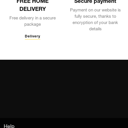
FREE HOME
Secure payment
DELIVERY
Payment on our website is
fully secure, thanks to
Free delivery in a secure
encryption of your bank
package
details
Delivery
Help