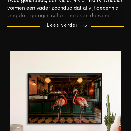
Twee generaties, één visie. Nik en Kerry Wheeler
vormen een vader-zoonduo dat al vijf decennia
lang de ingetogen schoonheid van de wereld
vastlegt met zijn foto's. Niks visie, een
Lees verder
gerenommeerd fotograaf die gepubliceerd is in
National Geographic en The Observer, legt de
ziel vast van plaatsen door de jaren heen,
ongeacht hun cultuur of tijd. Kerry's visie, met
zijn zonnige en filmische esthetiek, vermengt
hedendaagse poëzie met de nostalgie van
tijdloze kusten. Samen creëren ze een gevoelige
dialoog tussen emotie, licht en elegantie, en
leggen ze de essentie vast van kostbare
momenten die we graag zouden willen uitstellen.
Hun gezamenlijke werk, tentoongesteld in
YellowKorner, viert een levenskunst, tussen
visueel erfgoed en een vernieuwd perspectief.