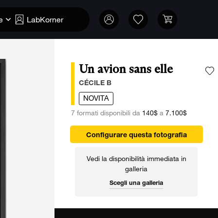
e
LabKorner
Un avion sans elle
A
CÉCILE B
NOVITA
7 formati disponibili da
140$
a
7.100$
Configurare questa fotografia
Vedi la disponibilità immediata in
galleria
Scegli una galleria