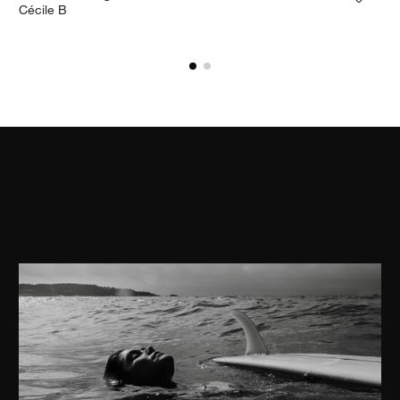
ungi la fotografia alla mia lista dei desideri
Aggiun
Cécile B