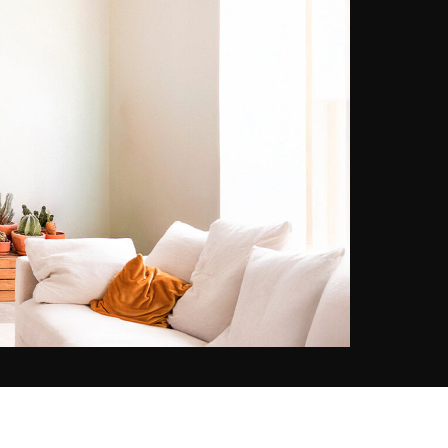
il suo obiettivo, cattura l'impulso
vitale, la femminilità in tutti i suoi
paradossi e l'eco dei ricordi che si
reinventano nel presente.