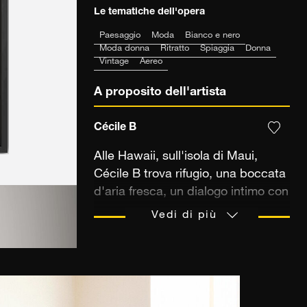
Le tematiche dell'opera
Paesaggio
Moda
Bianco e nero
Moda donna
Ritratto
Spiaggia
Donna
Vintage
Aereo
A proposito dell'artista
Cécile B
Alle Hawaii, sull'isola di Maui,
Cécile B trova rifugio, una boccata
d'aria fresca, un dialogo intimo con
la natura. Il vento, le onde, la luce
Vedi di più
cruda nutrono la sua
immaginazione e infondono alle
sue fotografie un'energia vibrante,
a metà strada tra libertà selvaggia
e dolce spensieratezza. Attraverso