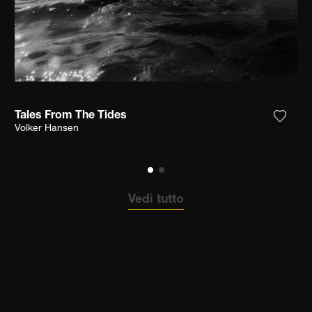
Tales From The Tides
ungi la fotografia alla mia lista dei desideri
Aggiun
Volker Hansen
Vedi tutto