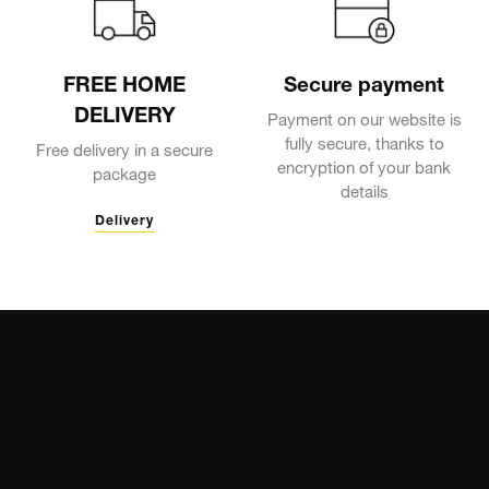
FREE HOME
Secure payment
DELIVERY
Payment on our website is
fully secure, thanks to
Free delivery in a secure
encryption of your bank
package
details
Delivery