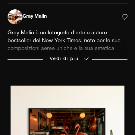
Gray Malin
Gray Malin è un fotografo d'arte e autore
bestseller del New York Times, noto per le sue
composizioni aeree uniche e la sua estetica
gioiosa. Viaggiando per il mondo per immortalare
Vedi di più
scene fantastiche che fondono bellezza, svago e
avventura, Malin trasforma momenti ordinari in
straordinarie fughe visive. Le sue fotografie
invitano gli spettatori a vivere il mondo attraverso
una lente di ottimismo, raffinatezza e voglia di
viaggiare.