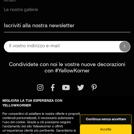
Artisti
Le nostre gallerie
Iscriviti alla nostra newsletter
Condividete con noi le vostre nuove decorazioni
con
#YellowKorner
MIGLIORA LA TUA ESPERIENZA CON
YELLOWKORNER
Per consentirci di adattare le nostre offerte e proporti
Informazioni legali
Condizioni generali di vendita
contenuti personalizzati, è necessario autorizzare
Continua senza accettare
l'uso dei cookie. Grazie a ciò possiamo seguire
Questo sito utilizza dei cookies
l'andamento del sito Yellowkorner e offrirti
Accetta
un'esperienza cliente più pertinente. Garantiamo la