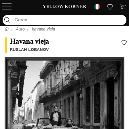
Auto
havana vieja
Havana vieja
A
RUSLAN LOBANOV