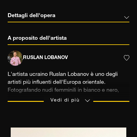
Dettagli dell'opera
A proposito dell'artista
RUSLAN LOBANOV
L'artista ucraino Ruslan Lobanov è uno degli
artisti più influenti dell'Europa orientale.
Fotografando nudi femminili in bianco e nero,
trae ispirazione dal cinema e dalla moda e
Vedi di più
produce immagini erotiche in cui i corpi di donne
sensuali sono mostrati senza ritegno. Ribaltando
i codici prestabiliti, queste donne incarnano una
libertà femminile che è valsa al fotografo notevoli