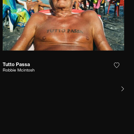
Tutto Passa
gi la fotografia alla mia lista dei desideri
Aggiungi
Robbie Mcintosh