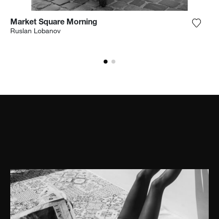
Market Square Morning
ungi la fotografia alla mia lista dei desideri
Aggiun
Ruslan Lobanov