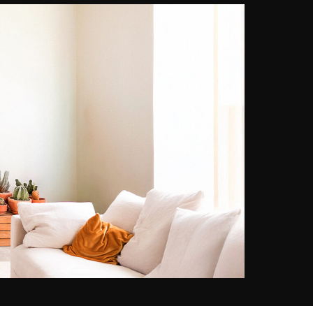
sono mostrati senza ritegno.
Ribaltando i codici prestabiliti,
queste donne incarnano una
libertà femminile che è valsa al
fotografo notevoli collaborazioni
con la rivista Playboy e il gruppo
cosmetico L'Oréal.