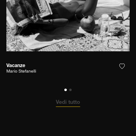
Vacanze
ungi la fotografia alla mia lista dei desideri
Aggiun
Mario Stefanelli
Vedi tutto