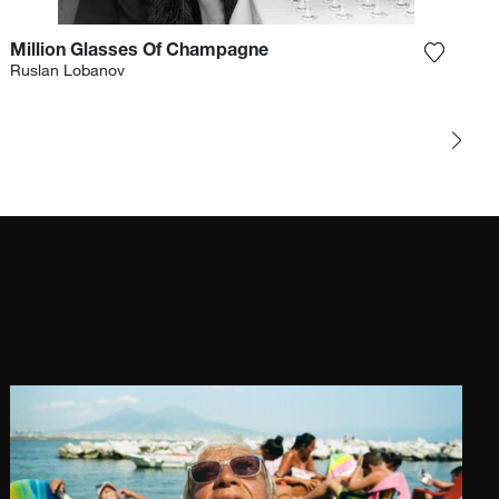
Million Glasses Of Champagne
gi la fotografia alla mia lista dei desideri
Aggiungi
Ruslan Lobanov