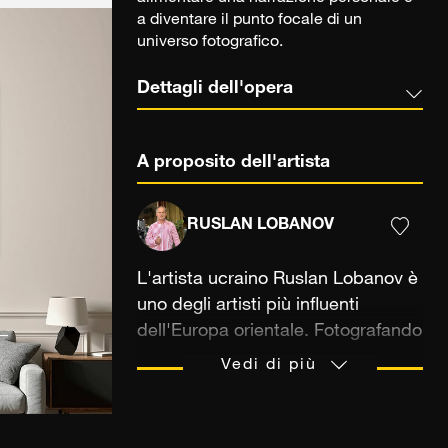
a diventare il punto focale di un
universo fotografico.
Dettagli dell'opera
A proposito dell'artista
RUSLAN LOBANOV
L'artista ucraino Ruslan Lobanov è
uno degli artisti più influenti
dell'Europa orientale. Fotografando
nudi femminili in bianco e nero,
Vedi di più
trae ispirazione dal cinema e dalla
moda e produce immagini erotiche
in cui i corpi di donne sensuali