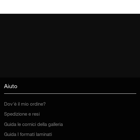
Aiuto
Dov'è il mio ordine?
Spedizione e resi
Guida le cornici della galleria
Guida I formati laminati