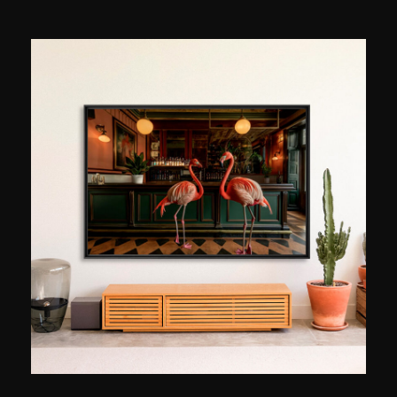
quartiere di Brooklyn, la sua materia preferita ha
senso. Nichols Clarke ama particolarmente
fotografare la città di notte: "La notte ha il potere
di trasformare un momento che durante il giorno
sarebbe ordinario in una scena straordinaria",
spiega. Se tratta le sue foto in modo molto
cinematografico, rivendica anche l'influenza del
fotografo cinese Fan Ho (1931-2016), famoso in
particolare per le sue foto di Hong Kong degli
anni 50 e 60. Nicholas Clarke gioca con gli stessi
codici nell'atmosfera o nelle luci. "Il mio obiettivo
è che lo spettatore venga coinvolto nella foto,
come se fosse una delle sue componenti",
continua. Per trovare la luce migliore, quella più
adatta alla storia che vuole raccontare, prova,
per la stessa location, più momenti del giorno o
della notte e sceglie quello in cui può "mettere in
risalto la bellezza di New York di notte".