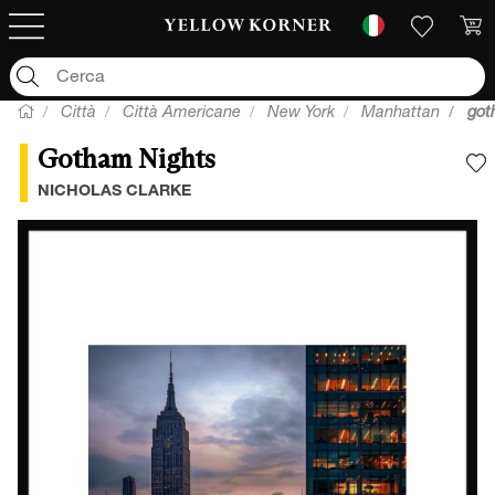
Città
Città Americane
New York
Manhattan
got
Gotham Nights
A
NICHOLAS CLARKE