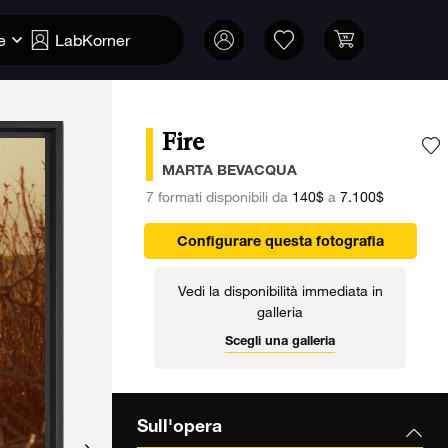
e
LabKorner
Fire
A
MARTA BEVACQUA
7 formati disponibili da
140$
a
7.100$
Configurare questa fotografia
Vedi la disponibilità immediata in
galleria
Scegli una galleria
Sull'opera