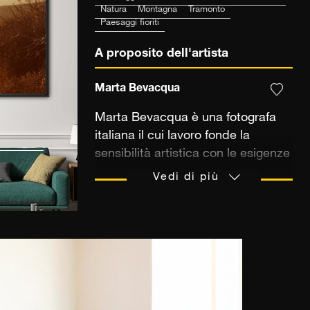
Natura
Montagna
Tramonto
Paesaggi fioriti
A proposito dell'artista
Marta Bevacqua
Marta Bevacqua è una fotografa
italiana il cui lavoro fonde la
sensibilità artistica con le esigenze
della moda contemporanea. Ha
Vedi di più
scoperto la fotografia al liceo,
creando immagini per un gioco di
ruolo online: un'esperienza
formativa che ha acceso la sua
passione. Dopo i primi anni
trascorsi nella campagna romana,
si è formata a Londra, per poi