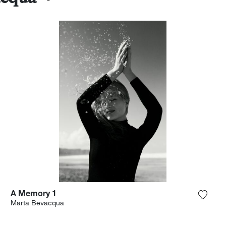
A Memory 1
Aggiun
Marta Bevacqua
ungi la fotografia alla mia lista dei desideri