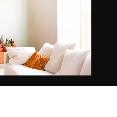
realizzare i suoi primi servizi
fotografici editoriali a Milano, prima
di stabilirsi a Parigi nel 2014. Qui
ha costruito una carriera
internazionale, collaborando con
marchi come Dior, Vichy e La
Perla, e con pubblicazioni come
Vogue e Harper's Bazaar.
Parallelamente al lavoro
fotografico, esplora il video e
progetti personali, sviluppando uno
stile visivo unico, intimo e
cinematografico al tempo stesso.