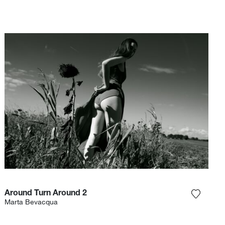
Around Turn Around 2
gi la fotografia alla mia lista dei desideri
Aggiungi
Marta Bevacqua