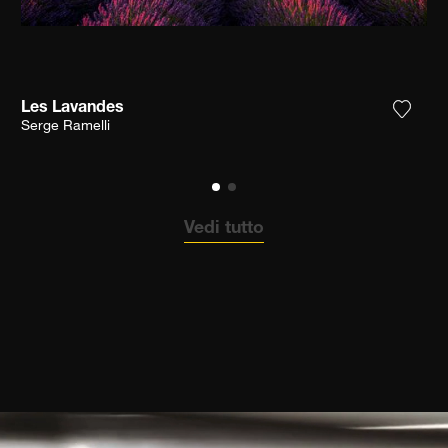
Les Lavandes
ungi la fotografia alla mia lista dei desideri
Aggiun
Serge Ramelli
Vedi tutto