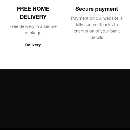
FREE HOME
Secure payment
DELIVERY
Payment on our website is
fully secure, thanks to
Free delivery in a secure
encryption of your bank
package
details
Delivery