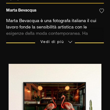
Marta Bevacqua
Marta Bevacqua è una fotografa italiana il cui
lavoro fonde la sensibilità artistica con le
esigenze della moda contemporanea. Ha
scoperto la fotografia al liceo, creando immagini
Vedi di più
per un gioco di ruolo online: un'esperienza
formativa che ha acceso la sua passione. Dopo i
primi anni trascorsi nella campagna romana, si è
formata a Londra, per poi realizzare i suoi primi
servizi fotografici editoriali a Milano, prima di
stabilirsi a Parigi nel 2014. Qui ha costruito una
carriera internazionale, collaborando con marchi
come Dior, Vichy e La Perla, e con pubblicazioni
come Vogue e Harper's Bazaar. Parallelamente
al lavoro fotografico, esplora il video e progetti