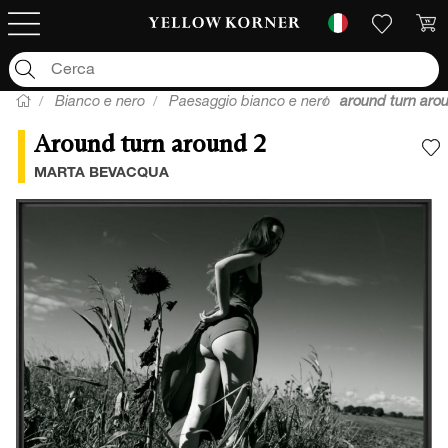
Bianco e nero
Paesaggio bianco e nero
around turn aro
Around turn around 2
A
MARTA BEVACQUA