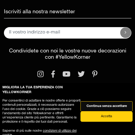
Iscriviti alla nostra newsletter
Condividete con noi le vostre nuove decorazioni
con
#YellowKorner
MIGLIORA LA TUA ESPERIENZA CON
YELLOWKORNER
Per consentirci di adattare le nostre offerte e proporti
Informazioni legali
Condizioni generali di vendita
contenuti personalizzati, è necessario autorizzare
Continua senza accettare
l'uso dei cookie. Grazie a ciò possiamo seguire
Questo sito utilizza dei cookies
l'andamento del sito Yellowkorner e offrirti
Accetta
un'esperienza cliente più pertinente. Garantiamo la
protezione e il rispetto dei tuoi dati personali.
Saperne di più sulle nostre
condizioni di utilizzo dei