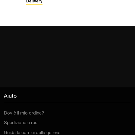
Delivery
Aiuto
Dov'è il mio ordine?
Spedizione e resi
Guida le cornici della galleria