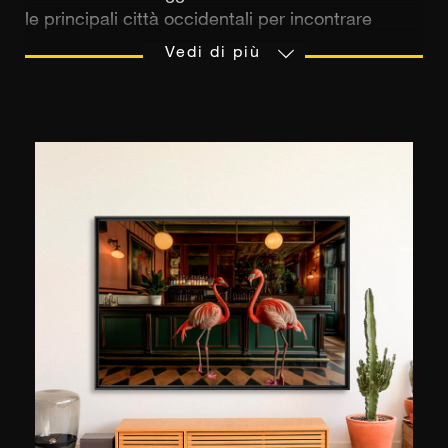
le principali città occidentali per incontrare
abitanti delle strade di cui desidera rivelare la
Vedi di più
nobiltà. Ex contabile, è stato durante una
maratona che stava correndo nel 2008 a Londra
che ha incrociato la strada di una giovane donna
rannicchiata nel suo sacco a pelo vicino a
Leicester Square. La sua percezione dei
senzatetto è capovolta e Lee Jeffries non riesce
a smettere di fotografarla. Questo meraviglioso
incontro segna l'inizio del suo approccio artistico
e sociale: i senzatetto diventano i suoi principali
e unici soggetti. Il fotografo umanista spiega che
ogni immagine è il risultato di una lunga
discussione con ciascuno di loro, un momento
privilegiato che gli permette di stabilire un
legame particolarmente sentito ai loro occhi.
“L’emozione è negli occhi”, spiega Lee Jeffries, i