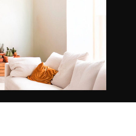
Lavinia allie couleurs, lumière et
narration pour créer une
atmosphère de liberté nostalgique
et des scènes authentiques,
empreintes de vie.