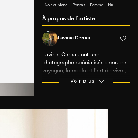
Noir et blanc
Portrait
Femme
Nu
À propos de l’artiste
Lavinia Cernau
Lavinia Cernau est une
photographe spécialisée dans les
voyages, la mode et l'art de vivre,
qui affectionne particulièrement la
Voir plus
Méditerranée.
Son travail met particulièrement
l'accent sur des instants du
quotidien figés dans le temps,
baignés d'une lumière dorée et
cinématographique tout à fait
unique. La vision artistique de