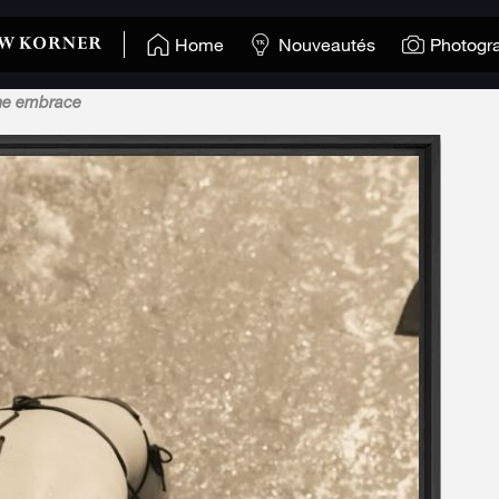
Home
Nouveautés
Photogr
he embrace