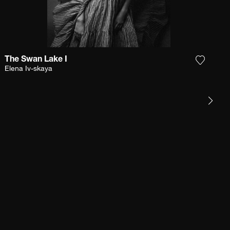
The Swan Lake I
r la photographie à ma wishlist
Ajouter
Elena Iv-skaya