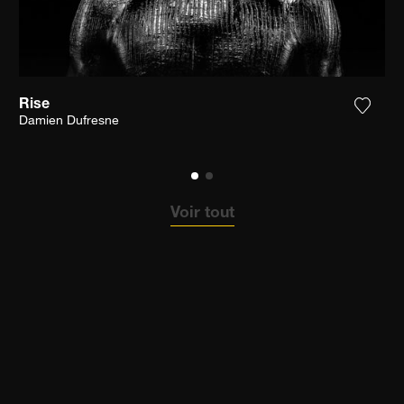
Rise
ter la photographie à ma wishlist
Ajoute
Damien Dufresne
Voir tout