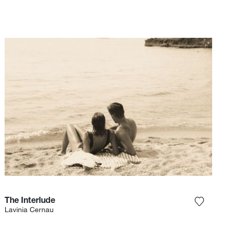
The Interlude
r la photographie à ma wishlist
Ajouter
Lavinia Cernau