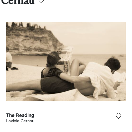
a Cernau
The Reading
ter la photographie à ma wishlist
Ajoute
Lavinia Cernau