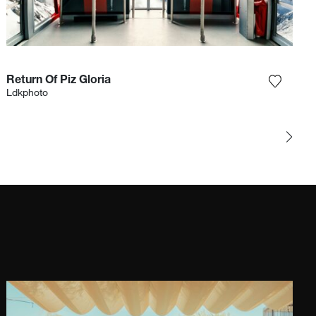
Return Of Piz Gloria
r la photographie à ma wishlist
Ajouter
Ldkphoto