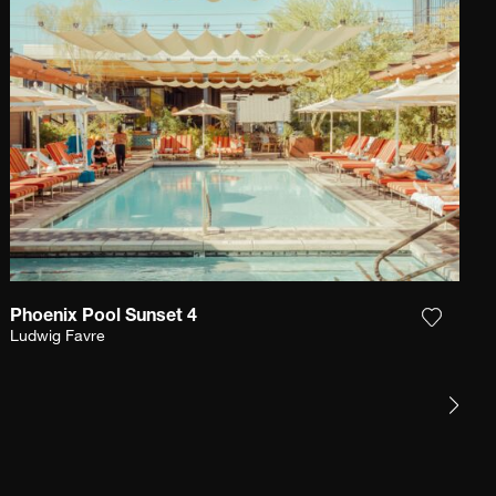
Phoenix Pool Sunset 4
r la photographie à ma wishlist
Ajouter
Ludwig Favre