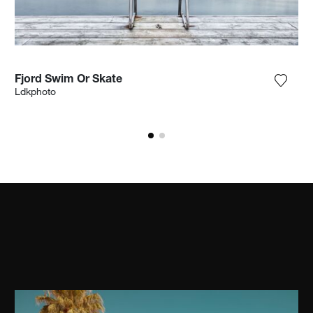
Fjord Swim Or Skate
ter la photographie à ma wishlist
Ajoute
Ldkphoto