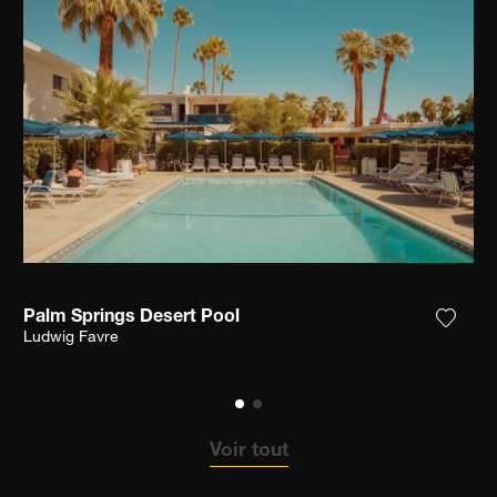
Palm Springs Desert Pool
ter la photographie à ma wishlist
Ajoute
Ludwig Favre
Voir tout