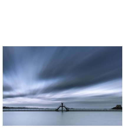
surplombent la surface calme ou
tourmentée de l’océan, la force du
vent pousse les nuages ou
déchaîne les vagues.