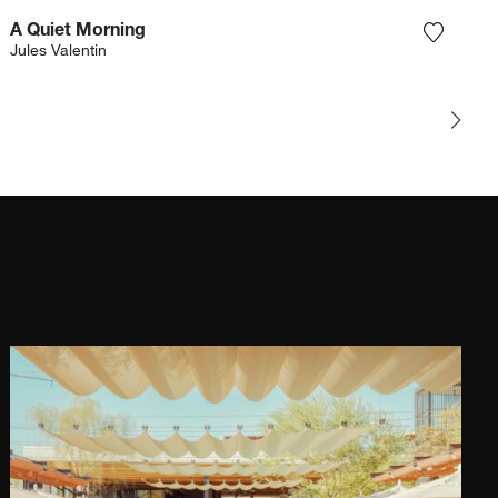
A Quiet Morning
r la photographie à ma wishlist
Ajouter
Jules Valentin