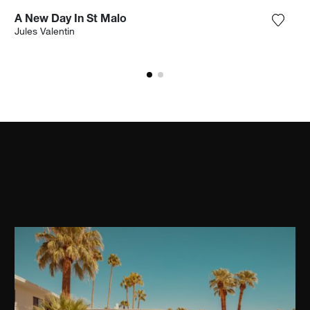
A New Day In St Malo
ter la photographie à ma wishlist
Ajoute
Jules Valentin