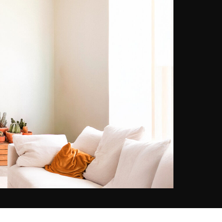
personnels, il ordonne et
rassemble des lieux électifs dans
des clichés aux couleurs raréfiées,
profondes et argentées. Leur vue
suggère une fraîcheur comme
apportée par le souffle du littoral,
le mouvement de la mer, ou par le
glissement puis l’arrêt du temps.
Vouant une profonde admiration au
photographe britannique Michael
Kenna, il explore à sa manière un
paysage où le pittoresque tend à
s’effacer. À l’égal de de son
mentor, se dévoile sous son
objectif la puissance universelle de
la nature et des éléments : les
mouvements des astres