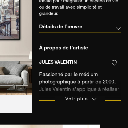
idéale pour magnifier un espace de vie
ou de travail avec simplicité et
grandeur.
Détails de l’œuvre
À propos de l’artiste
JULES VALENTIN
Passionné par le médium
photographique à partir de 2000,
Jules Valentin s’applique à réaliser
des images au regard de ses
Voir plus
errances marines. Le photographe
n’hésite pas à prendre le large
pour jouer du stable et de
l’instable. Par le biais de projets