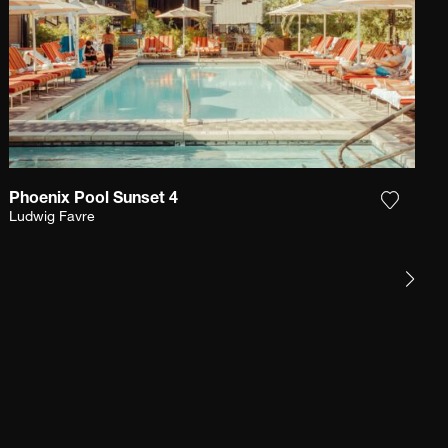
Phoenix Pool Sunset 4
r la photographie à ma wishlist
Ajouter
Ludwig Favre