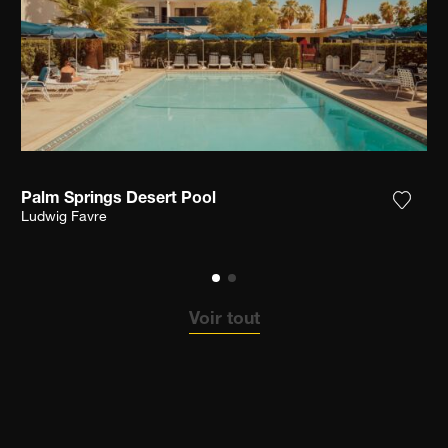
Palm Springs Desert Pool
ter la photographie à ma wishlist
Ajoute
Ludwig Favre
Voir tout