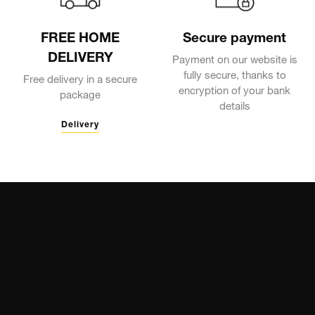
FREE HOME
Secure payment
DELIVERY
Payment on our website is
fully secure, thanks to
Free delivery in a secure
encryption of your bank
package
details
Delivery