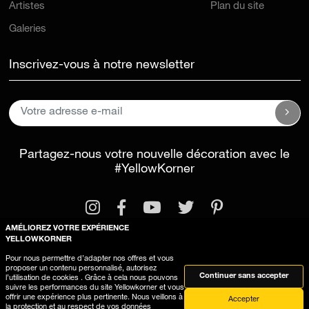
Artistes
Plan du site
Galeries
Inscrivez-vous à notre newsletter
Partagez-nous votre nouvelle décoration avec le
#YellowKorner
AMÉLIOREZ VOTRE EXPÉRIENCE
YELLOWKORNER
Pour nous permettre d’adapter nos offres et vous
proposer un contenu personnalisé, autorisez
Mentions légales
Conditions générales d'utilisation
Continuer sans accepter
l’utilisation de cookies . Grâce à cela nous pouvons
suivre les performances du site Yellowkorner et vous
Utilisation des cookies
offrir une expérience plus pertinente. Nous veillons à
Accepter
la protection et au respect de vos données