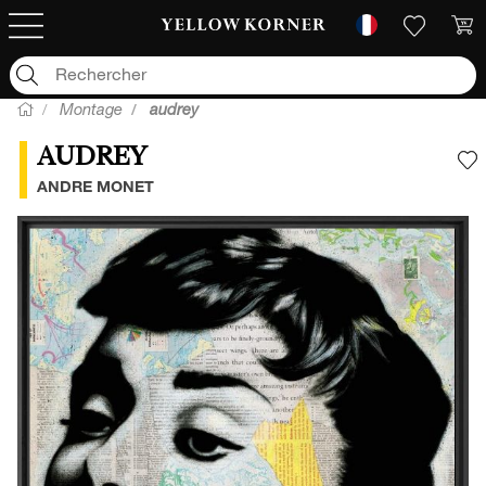
Montage
audrey
AUDREY
A
ANDRE MONET