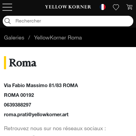
Galeries
/
YellowKorner Roma
Roma
Via Fabio Massimo 81/83 ROMA
ROMA 00192
0639388297
roma.prati@yellowkorner.art
Retrouvez nous sur nos réseaux sociaux :