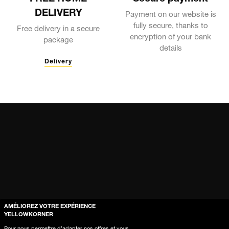
DELIVERY
Payment on our website is
fully secure, thanks to
Free delivery in a secure
encryption of your bank
package
details
Delivery
AMÉLIOREZ VOTRE EXPÉRIENCE
YELLOWKORNER
Aide & Guide