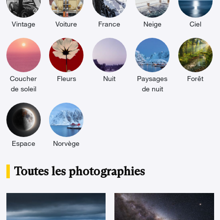
photographie que je pratique, mes photos suivent
un parcours assez elliptique entre architecture,
Vintage
Voiture
France
Neige
Ciel
paysage, voyage… Je ne saurais définir ce que je
fais exactement mais c'est un peu de tout cela ! "
Coucher
Fleurs
Nuit
Paysages
Forêt
de soleil
de nuit
Espace
Norvège
Toutes les photographies