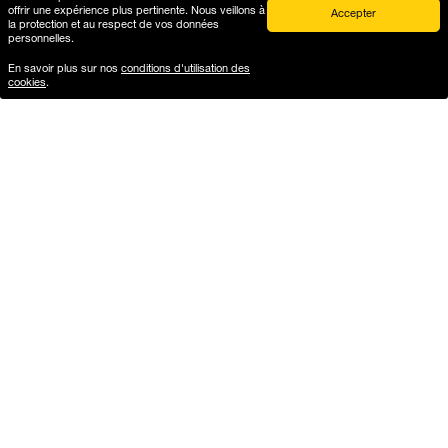
offrir une expérience plus pertinente. Nous veillons à
details
Accepter
la protection et au respect de vos données
personnelles.
Delivery
En savoir plus sur nos
conditions d'utilisation des
cookies
.
Aide & Guide
Où est ma commande ?
Livraison et retours