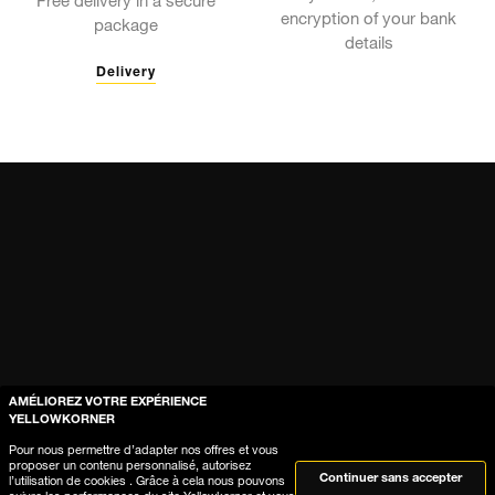
Free delivery in a secure
encryption of your bank
package
details
Delivery
AMÉLIOREZ VOTRE EXPÉRIENCE
Aide & Guide
YELLOWKORNER
Pour nous permettre d’adapter nos offres et vous
proposer un contenu personnalisé, autorisez
Continuer sans accepter
Où est ma commande ?
l’utilisation de cookies . Grâce à cela nous pouvons