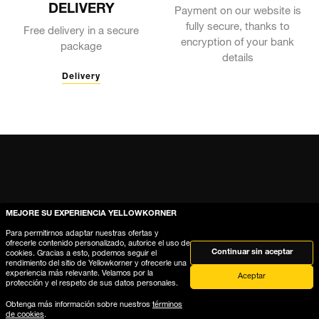
DELIVERY
Payment on our website is
fully secure, thanks to
Free delivery in a secure
encryption of your bank
package
details
Delivery
MEJORE SU EXPERIENCIA YELLOWKORNER
Para permitirnos adaptar nuestras ofertas y
ofrecerle contenido personalizado, autorice el uso de
Continuar sin aceptar
cookies. Gracias a esto, podemos seguir el
rendimiento del sitio de Yellowkorner y ofrecerle una
experiencia más relevante. Velamos por la
Aceptar
protección y el respeto de sus datos personales.
Ayuda
Obtenga más información sobre nuestros
términos
de cookies
.