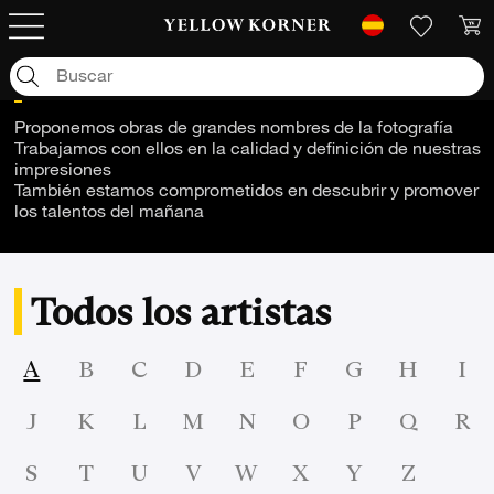
Artistas - A
Proponemos obras de grandes nombres de la fotografía
Trabajamos con ellos en la calidad y definición de nuestras
impresiones
También estamos comprometidos en descubrir y promover
los talentos del mañana
Todos los artistas
A
B
C
D
E
F
G
H
I
J
K
L
M
N
O
P
Q
R
S
T
U
V
W
X
Y
Z