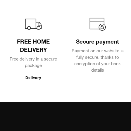
FREE HOME
Secure payment
DELIVERY
Payment on our website is
fully secure, thanks to
Free delivery in a secure
encryption of your bank
package
details
Delivery