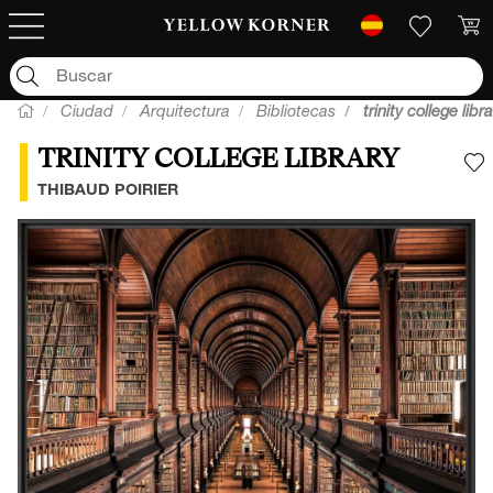
Ciudad
Arquitectura
Bibliotecas
trinity college libr
TRINITY COLLEGE LIBRARY
A
THIBAUD POIRIER