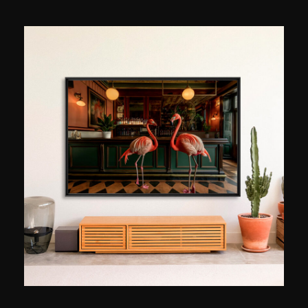
explica, "hoy es el tema principal de mi
fotografía, pero también de mi actividad
profesional". En efecto, Thibaud Poirier,
ingeniero de formación, trabaja paralelamente a
su carrera de fotógrafo, como asesor de diseño
de interiores en París. Empezó a fotografiar en
2013, cuando tenía 26 años, con un simple
iPhone y las primeras aplicaciones de edición
fotográfica. Uno de sus principales proyectos
reúne fotos de bibliotecas e iglesias: "Elegí las
bibliotecas y las iglesias porque quería mirar a
través de la historia y mostrar cómo un espacio
con una función similar podía ser interpretado de
forma tan diferente geográficamente y a través
de los siglos". Influido por Candida Hofer e
Hiroshi Sugimoto, ofrece fotografías desprovistas
de toda presencia humana para "pintar retratos