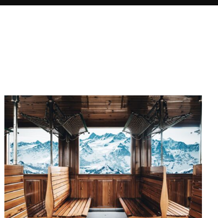
en yuxtaponer, superponer o
incluso superponer los planos.
Entrelaza con la misma intensidad
fotografías que representan grupos
arquitectónicos, vías de tráfico y
personas. Condensa las imágenes
como la ciudad condensa la suma
de las vidas de todos sus
habitantes. Su estilo recuerda al
cubismo en su aproximación a la
abstracción y en su representación
del movimiento permanente.