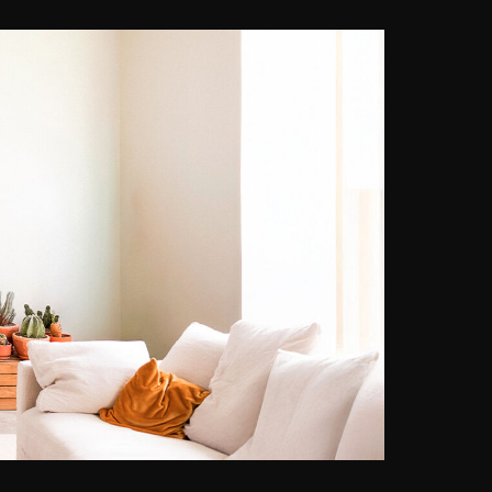
precisamente sobre la proliferación
del espacio urbano. El objetivo del
fotógrafo es transmitir fielmente la
impresión de frenesí que resulta de
la densidad de población y de la
actividad en una zona urbana: "En
las curvas de las calles, las luces,
los ruidos, el tráfico de coches, la
aglomeración de peatones, la
mezcla de olores, son tan
cautivadores que ninguna toma
puede capturarlos todos.
¿Deberíamos entonces tomar
decisiones? No lo creo, no lo
quiero”. Para traducir en imágenes
esta “congestión” de la vida
urbana, Laurent Dequick no duda