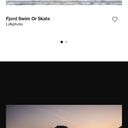
Fjord Swim Or Skate
ga la fotografía a mi lista de deseos
Agrega
Ldkphoto