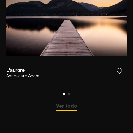
L'aurore
ga la fotografía a mi lista de deseos
Agrega
Anne-laure Adam
Ver todo