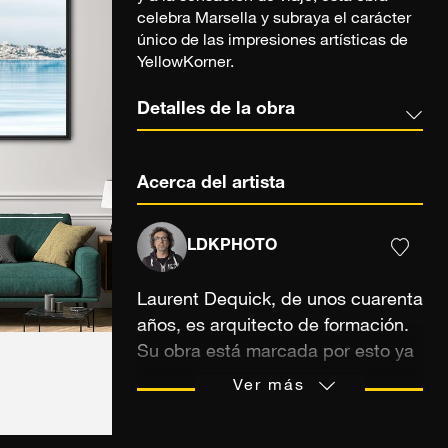
celebra Marsella y subraya el carácter
único de las impresiones artísticas de
YellowKorner.
Detalles de la obra
Acerca del artista
LDKPHOTO
Laurent Dequick, de unos cuarenta
años, es arquitecto de formación.
Su obra está marcada por esto ya
que es principalmente una
Ver más
reflexión sobre la ciudad
contemporánea y más