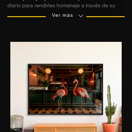
diario para rendirles homenaje a través de su
trabajo fotográfico. Nacida en Atenas, siente una
Ver más
profunda admiración por su país de origen y, en
particular, por las paradisíacas islas griegas que
capta a través de impresionantes vistas aéreas.
Su pasión por la fotografía nació tras una carrera
académica iniciada en 1994 en el Emerson
College de Boston y continuada en 1999 en la
Universidad de Harvard. A partir de 2001 expuso
sus imágenes a nivel internacional y comenzó a
colaborar para las marcas Mercedes, Perrier,
Folli Follie, Hermès y Napapijri. Además de en
Londres, Nueva York y Mónaco, sus fotografías
se han presentado en el Museo de las Cícladas
en Grecia, el Museo del Louvre en París y el
Museo de Arte Hangaram en Corea. Marina
Vernicos fue la ganadora del Premio Sandro