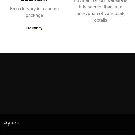
Payment on our website is
fully secure, thanks to
Free delivery in a secure
encryption of your bank
package
details
Delivery
Ayuda