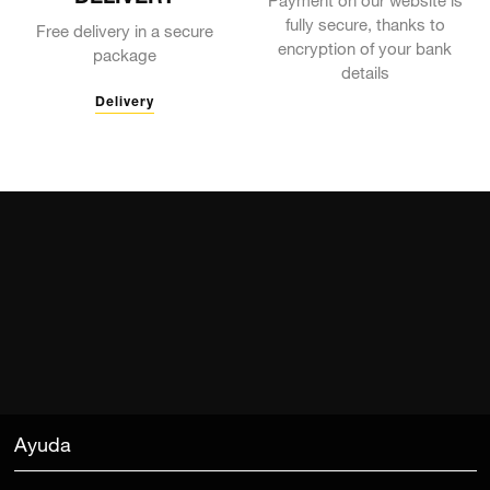
Payment on our website is
fully secure, thanks to
Free delivery in a secure
encryption of your bank
package
details
Delivery
Ayuda