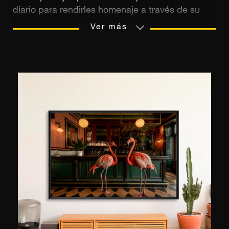
diario para rendirles homenaje a través de su
trabajo fotográfico. Nacida en Atenas, siente una
Ver más
profunda admiración por su país de origen y, en
particular, por las paradisíacas islas griegas que
capta a través de impresionantes vistas aéreas.
Su pasión por la fotografía nació tras una carrera
académica iniciada en 1994 en el Emerson
College de Boston y continuada en 1999 en la
Universidad de Harvard. A partir de 2001 expuso
sus imágenes a nivel internacional y comenzó a
colaborar para las marcas Mercedes, Perrier,
Folli Follie, Hermès y Napapijri. Además de en
Londres, Nueva York y Mónaco, sus fotografías
se han presentado en el Museo de las Cícladas
en Grecia, el Museo del Louvre en París y el
Museo de Arte Hangaram en Corea. Marina
Vernicos fue la ganadora del Premio Sandro