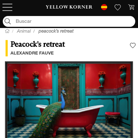
Animal
peacock’s retreat
Peacock’s retreat
A
ALEXANDRE FAUVE