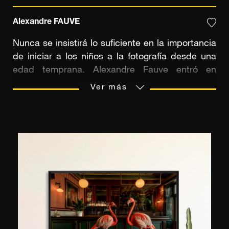
Alexandre FAUVE
Nunca se insistirá lo suficiente en la importancia
de iniciar a los niños a la fotografía desde una
edad temprana. Alexandre Fauve entró en
contacto con la fotografía y se aficionó a ella en
Ver más
el instituto, donde había un laboratorio en blanco
y negro. A continuación, se inscribió en el club
de fotografía de su barrio y ya estaba en buen
camino: "Entonces supe que ésta era la
profesión que quería ejercer, así que no lo dudé
y estudié fotografía en París" explica. Su abuela
también fue una fuente de inspiración: modista
de profesión, le recibía a menudo en su taller. De
ella sacó su gusto por la moda y el diseño...
influencias que hoy encontramos en sus