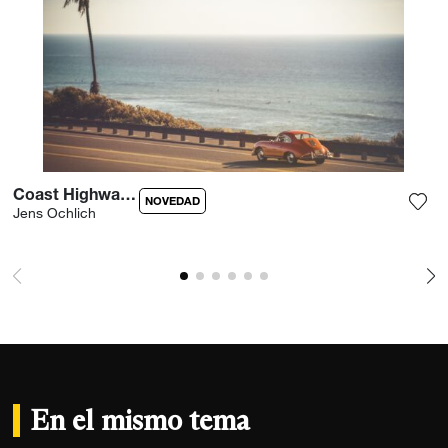
Coast Highway Porsche
NOVEDAD
Jens Ochlich
Agre
En el mismo tema