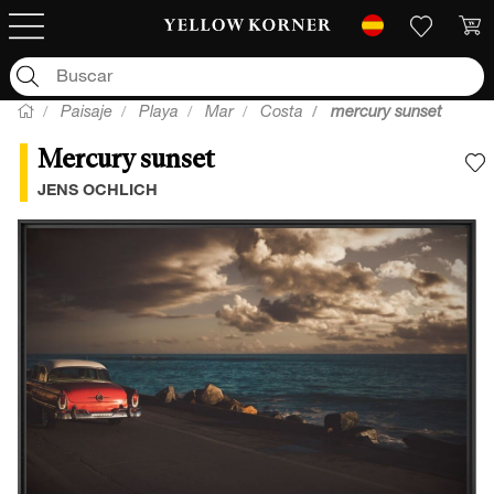
Paisaje
Playa
Mar
Costa
mercury sunset
Mercury sunset
A
JENS OCHLICH