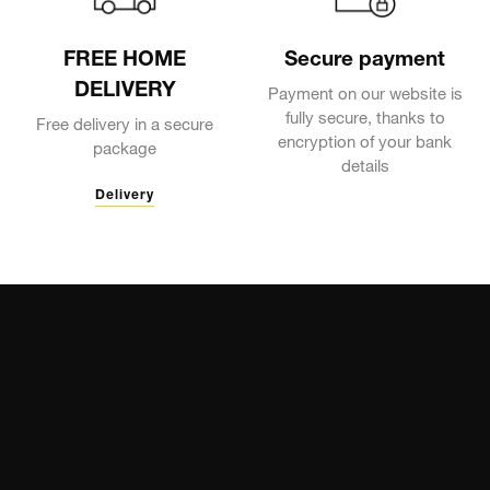
FREE HOME
Secure payment
DELIVERY
Payment on our website is
fully secure, thanks to
Free delivery in a secure
encryption of your bank
package
details
Delivery