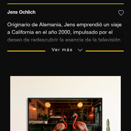
Jens Ochlich
Originario de Alemania, Jens emprendió un viaje
a California en el año 2000, impulsado por el
deseo de redescubrir la esencia de la televisión
estadounidense, tal como se mostraba en las
Ver más
series que veía durante su infancia en Alemania
Occidental en las décadas de 1970 y 1980. En
medio de los vibrantes paisajes del sur de
California, descubrió un sinfín de escenas
cautivadoras bañadas por el cálido resplandor
del sol. Gran parte de su obra gira en torno a la
cultura estadounidense, en particular a los
coches clásicos americanos, reflejando su
nostalgia por la época pasada de su juventud.