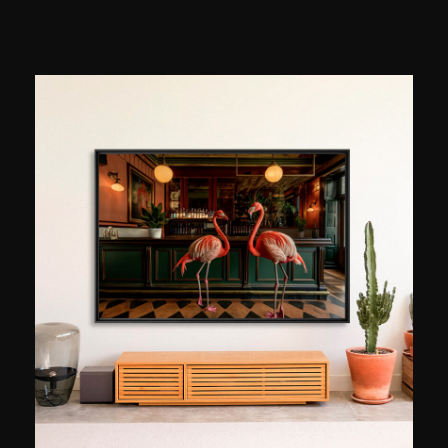
series que veía durante su infancia en Alemania
Occidental en las décadas de 1970 y 1980. En
medio de los vibrantes paisajes del sur de
California, descubrió un sinfín de escenas
cautivadoras bañadas por el cálido resplandor
del sol. Gran parte de su obra gira en torno a la
cultura estadounidense, en particular a los
coches clásicos americanos, reflejando su
nostalgia por la época pasada de su juventud.