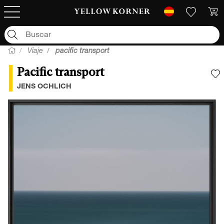
Viaje
pacific transport
Pacific transport
A
JENS OCHLICH