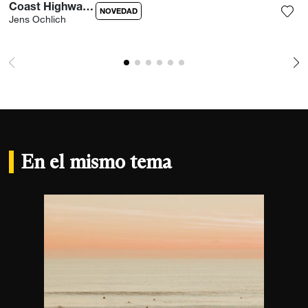
Coast Highway Porsche
NOVEDAD
Jens Ochlich
Agre
En el mismo tema