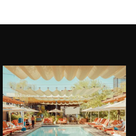
National Geographic. Su trabajo le
permite ver la tierra y la naturaleza
en su forma más bella, con la
esperanza de hacernos querer
preservar nuestro planeta.