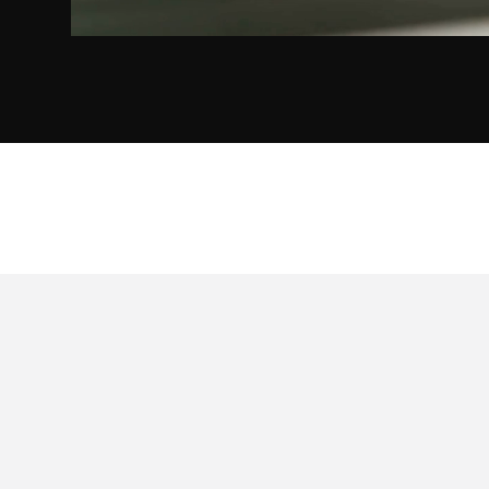
At your service
Exch
By e-mail from Monday to Friday from 9 am to
Exchang