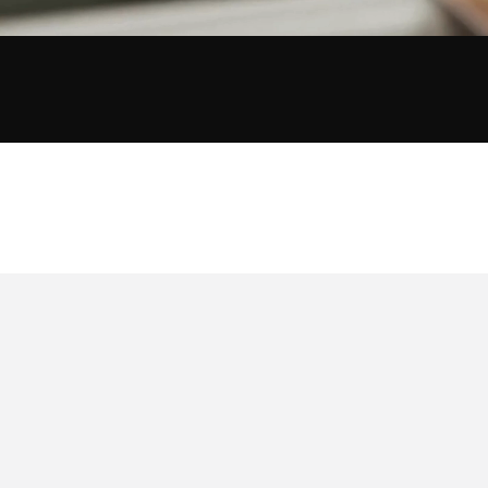
anges and returns
FREE HOME DELI
es & returns for 15 days
Free delivery in a secur