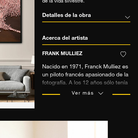
de la vida silvestre.
Detalles de la obra
Acerca del artista
FRANK MULLIEZ
Nacido en 1971, Franck Mulliez es
un piloto francés apasionado de la
fotografía. A los 12 años sólo tenía
ojos para Philippe de Dieuleveult,
Ver más
soñaba con ser piloto de
helicóptero como su ídolo y
recorrer el planeta con su cámara.
Unos años más tarde se unió a los
cazadores alpinos mientras