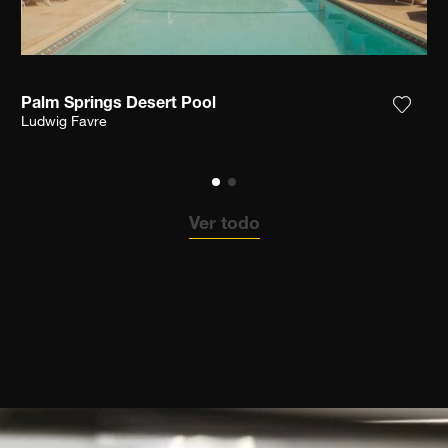
Palm Springs Desert Pool
ga la fotografía a mi lista de deseos
Agrega
Ludwig Favre
Ver todo