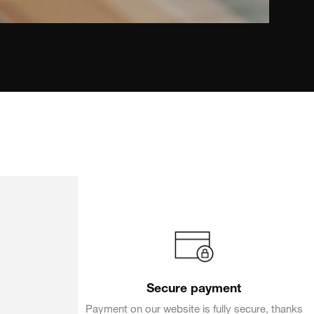
VERY
Secure payment
e package
Payment on our website is fully secure, thanks