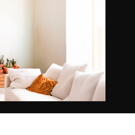
continuaba entrenándose junto a
Michel Anglade, uno de los
mejores aviadores que existen. Su
sueño se hizo realidad a la edad
de 33 años cuando decidió viajar
por el mundo junto con su esposa
y revelar sus bellezas a través de
sus fotografías. Después de
recorrer más de diez mil kilómetros
en un ULM basculante, su primer
libro fue un éxito de ventas y le
permitió colaborar con prestigiosas
revistas como Géo. Desde
entonces, Frank Mulliez ha
producido 33 obras, capturado
más de 30.000 imágenes vistas
desde el cielo y desarrollado una
aplicación coproducida con