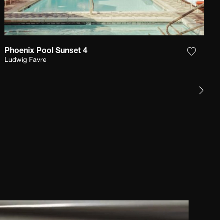
Phoenix Pool Sunset 4
 la fotografía a mi lista de deseos
Agrega l
Ludwig Favre