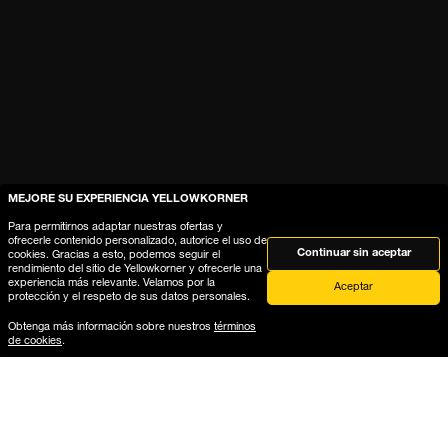
MEJORE SU EXPERIENCIA YELLOWKORNER
Para permitirnos adaptar nuestras ofertas y
ofrecerle contenido personalizado, autorice el uso de
Continuar sin aceptar
cookies. Gracias a esto, podemos seguir el
rendimiento del sitio de Yellowkorner y ofrecerle una
experiencia más relevante. Velamos por la
Aceptar
protección y el respeto de sus datos personales.
Obtenga más información sobre nuestros
términos
de cookies
.