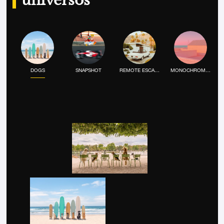
universos
DOGS
SNAPSHOT
REMOTE ESCAPE
MONOCHROME MOOD