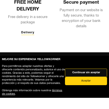
FREE HOME
Secure payment
DELIVERY
Payment on our website is
fully secure, thanks to
Free delivery in a secure
encryption of your bank
package
details
Delivery
MEJORE SU EXPERIENCIA YELLOWKORNER
Para permitirnos adaptar nuestras ofertas y
ofrecerle contenido personalizado, autorice el uso de
Continuar sin aceptar
cookies. Gracias a esto, podemos seguir el
rendimiento del sitio de Yellowkorner y ofrecerle una
experiencia más relevante. Velamos por la
Aceptar
protección y el respeto de sus datos personales.
Obtenga más información sobre nuestros
términos
de cookies
.