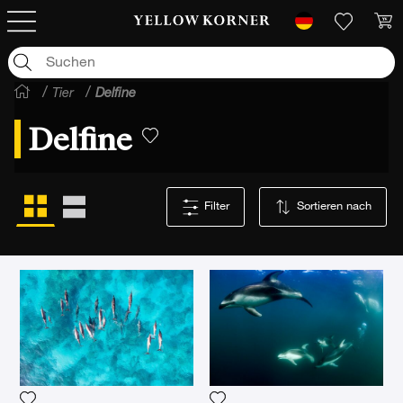
/
/
Tier
Delfine
Delfine
Filter
Sortieren nach