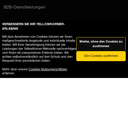
B2B-Dienstleistungen
Fotografien
VERBESSERN SIE IHR YELLOWKORNER-
ERLEBNIS
Mit dem Annehmen von Cookies können wir Ihnen
Geschenkkarte
Architektur
Vintage
maßgeschneiderte Angebote und individuelle Inhalte
Weiter, ohne den Cookies zu
bieten. Mit Ihrer Genehmigung können wir die
zustimmen
Neuheiten
Auto
Berg
Leistungen der YellowKorner-Webseite nachverfolgen
und Ihnen ein passenderes Erlebnis bieten. Wir
Den Cookies zustimmen
Letztes Exemplar
Strand
Popkultur
achten selbstverständlich auf den Schutz und den
Respekt Ihrer persönlichen Daten.
Favoriten
Abstrakt
New York
Mehr über unsere
Cookies-Nutzungsrichtlinien
erfahren.
Mode
Frau
Kino
Städte
Porträt
Paris
Schwarz und Weiß
Meer
Alle Themen
Tier
Akt
Wanddekoration
Landschaft
Kreationen
Nach Raum
Reisen
Amerikanische Städte
Nach Stimmung