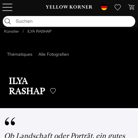
Künstler
/
ILYA RASHAP
Thématiques
Alle Fotografien
ILYA
RASHAP
Ob Landschaft oder Porträt, ein gutes