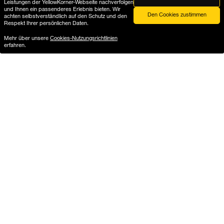
Leistungen der YellowKorner-Webseite nachverfolgen
und Ihnen ein passenderes Erlebnis bieten. Wir
Den Cookies zustimmen
achten selbstverständlich auf den Schutz und den
Respekt Ihrer persönlichen Daten.
Mehr über unsere
Cookies-Nutzungsrichtlinien
erfahren.
At your service
Exchanges and
returns
By e-mail from Monday to
Friday from 9 am to 7 pm
Exchanges & returns for 15
days
Contact us
Our guarantees