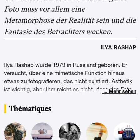
Foto muss vor allem eine
Metamorphose der Realität sein und die
Fantasie des Betrachters wecken.
ILYA RASHAP
Ilya Rashap wurde 1979 in Russland geboren. Er
versucht, über eine mimetische Funktion hinaus
etwas zu fotografieren, das nicht existiert. Ästhetik
ist wichtig, aber Ihm reicht es nicht, dass das Foto
...
Mehr sehen
schön ist. Unabhängig davon, ob es sich um eine
Landschaft oder ein Porträt handelt, sollte eine gute
Thématiques
Fotografie vor allem eine Metamorphose der
Realität sein und die Vorstellungskraft des
Betrachters ansprechen."