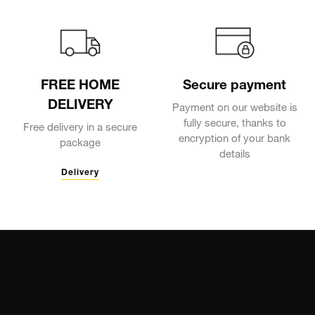
FREE HOME
Secure payment
DELIVERY
Payment on our website is
fully secure, thanks to
Free delivery in a secure
encryption of your bank
package
details
Delivery