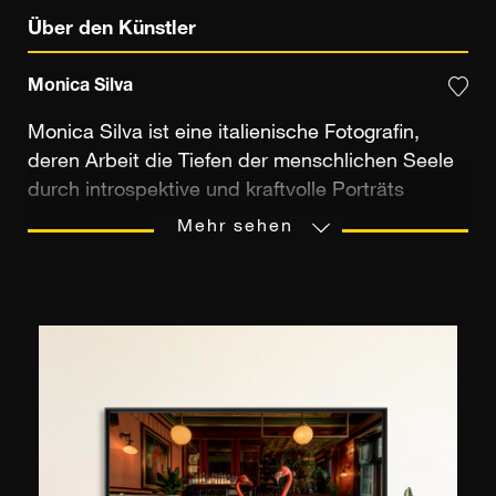
Über den Künstler
Monica Silva
Monica Silva ist eine italienische Fotografin,
deren Arbeit die Tiefen der menschlichen Seele
durch introspektive und kraftvolle Porträts
erforscht. Seit über 20 Jahren kombiniert sie
Mehr sehen
Psychologie und Kunst, um verborgene
emotionale Wahrheiten aufzudecken, sei es in
Porträts, Stillleben oder Landschaften. Sein
einzigartiger Ansatz nutzt komplexe Beleuchtung
und sorgfältige Kompositionen, wodurch
Identität, Emotionen und Selbstwahrnehmung
betont werden. Beeinflusst von Künstlern wie
Cindy Sherman und Gregory Crewdson versucht
sie, die psychologische Komplexität ihrer Motive