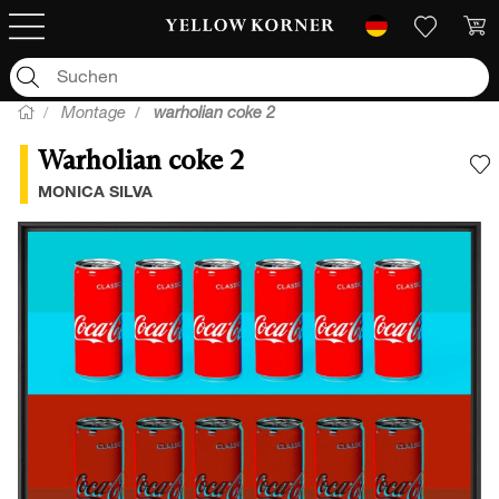
Montage
warholian coke 2
Warholian coke 2
F
MONICA SILVA