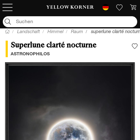
Landschaft
Himmel
Raum
superlune clarté noctur
Superlune clarté nocturne
F
ASTRONOPHILOS