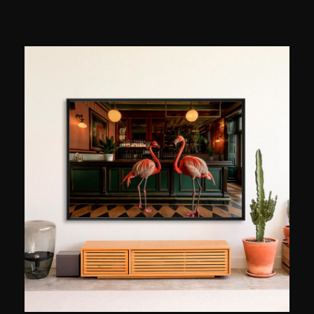
einer Technik, die er in Frankreich populär
gemacht hat: der fotografischen Komposition. Er
nimmt Tausende von Bildern mit verschiedenen
Instrumenten auf und kombiniert dann
verschiedene Elemente, um einzigartige Bilder
zu schaffen. Manchmal eher künstlerisch als
realistisch, zeigen sie, wie Sterne, Wolken und
der Mond miteinander verschmelzen und die
ungeahnte Vielfalt des Nachthimmels enthüllen.
Seit 2020 teilt Astronophilos seine Leidenschaft
und sein Wissen mit einer riesigen Online-
Community und inspiriert Hunderttausende
neugierige Menschen, in den Himmel zu blicken.