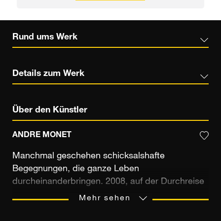
Rund ums Werk
Details zum Werk
Über den Künstler
ANDRE MONET
Manchmal geschehen schicksalshafte
Begegnungen, die ganze Leben
durcheinanderbringen. 2008, auf der Durchreise
in Montreal, besucht die Schauspielerin Halle
Mehr sehen
Berry eine Kunstgalerie und bleibt fasziniert vor
einem Porträt von Yves Saint-Laurent stehen.