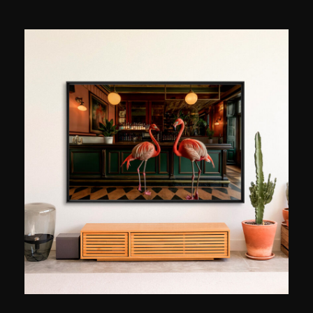
Sie beschließt es zu kaufen, ohne dabei zu
wissen, dass sie damit die Karriere eines
Künstlers so richtig zum Laufen bringen wird.
Der Künstler heißt André Monet. Sein von Andy
Warhol inspirierter Stil stützt sich auf eine ihm
eigene Technik. Der Bildhintergrund besteht aus
unterschiedlichen Collagen, oft aus
Zeitungspapier, die in Beziehung zur auf dem
Bild festgehaltenen Person stehen. Sein
Zeichenstil ist so präzise, dass man das Werk
zunächst für ein Foto halten könnte.