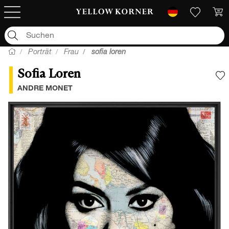
Porträt
Frau
sofia loren
Sofia Loren
F
ANDRE MONET