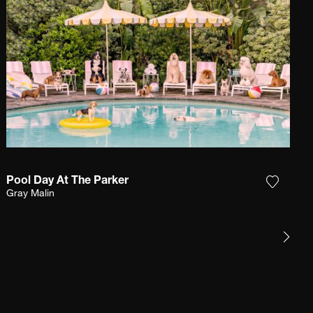
Pool Day At The Parker
Sie das Foto meiner Wunschliste hinzu
Fügen S
Gray Malin