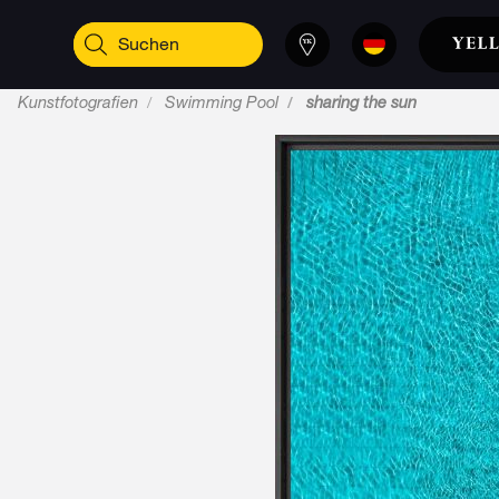
Kunstfotografien
Swimming Pool
sharing the sun