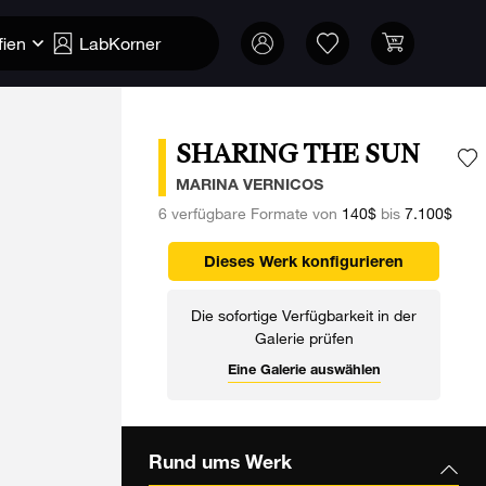
fien
LabKorner
SHARING THE SUN
F
MARINA VERNICOS
6 verfügbare Formate von
140$
bis
7.100$
Dieses Werk konfigurieren
Die sofortige Verfügbarkeit in der
Galerie prüfen
Eine Galerie auswählen
Rund ums Werk