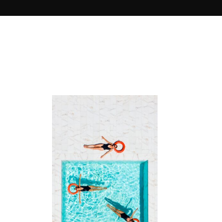
wurden unter anderem im Museum
für „kykladische Kunst“ in
Griechenland, im „Louvre“ in Paris,
sowie im „Hangram Art Museum“
in Korea ausgestellt.