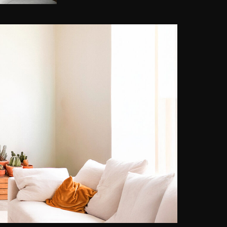
Fotoarbeiten. Ihr Steckenpferd
sind die zauberhaften
Luftaufnahmen der griechischen
Inselwelt der Ägäis. Ihre
Leidenschaft für die Fotografie
begann nach dem ersten
akademischen Kurs an dem
„Emerson College“ im Jahr 1994 in
Bosten und vertiefte diese 1999 an
der „Harvard University“ in
Cambridge. Marken wie z.B.
„Mercedes“, „Perrier“ und
„Napapijri“ schätzen Ihre Arbeiten
sehr. Seit 2001 stellt die Künstlerin
international in den Metropolen
dieser Welt aus, wie z.B. in
London, New York und Monaco.
Ihre fotografischen Kunstwerke