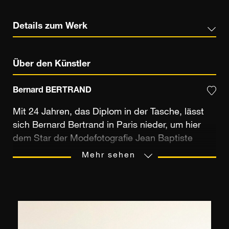
Details zum Werk
Über den Künstler
Bernard BERTRAND
Mit 24 Jahren, das Diplom in der Tasche, lässt
sich Bernard Bertrand in Paris nieder, um hier
dem Star der Modefotografie Jean Baptiste
MONDINO zu assistieren. An der Seite des
Mehr sehen
Fotografen nimmt er an Kampagnen von
weltweiter Bedeutung teil. Umgeben von den
besten Models, Hairstylisten, Make-up-Artists,
Dekorateuren und Stylisten wird ihm die
Wichtigkeit des Details und des Teams klar.