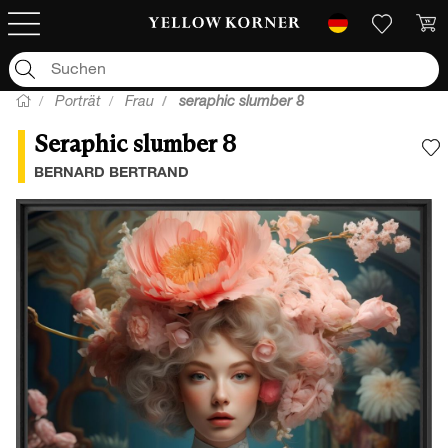
Porträt
Frau
seraphic slumber 8
Seraphic slumber 8
F
BERNARD BERTRAND