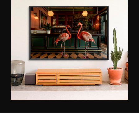
Nach 3 Lehrjahren macht Bertrand sich
selbständig und spezialisiert sich auf
Modefotografie. Hier erweckt er mehr als 20
Jahre lang mit Präzision seine Welt in
Werbekampagnen und persönlichen
Kunstprojekten zum Leben. Auch heute noch
experimentiert der Künstler gerne und weicht
auch für komplexen technischen Inszenierungen
nicht zurück. Er erzählt: „Die verfügbaren
Werkzeuge sind von einer schier unglaublichen
Kraft. Wenn man in der Lage ist, sie zu
beherrschen, können auch unserer verrücktesten
Ideen wahr werden. Das ist das wahre Glück.“