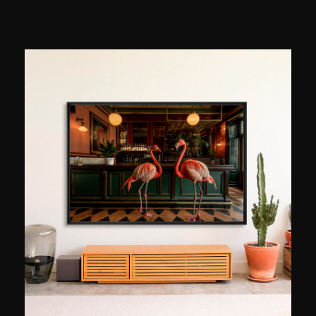
ist Sie die führende europäische Bildagentur. Sie
verfügt über eine äußerst vielfältige Sammlung,
die sich auf die unterschiedlichsten Bereiche
bezieht: Geschichte, Politik, Kultur,
Zeitgeschehen, Natur, Sport und
Persönlichkeiten aus allen Epochen. Die Agentur
vertreibt die Archive vieler Fotografen, darunter
Robert Doisneau, Willy Ronis, Edouard Boubat,
Jean-Louis Swiners, François Le Diascorn und
viele andere."