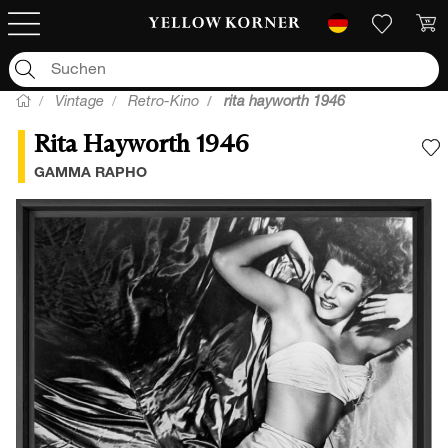
Vintage
Retro-Kino
rita hayworth 1946
Rita Hayworth 1946
F
GAMMA RAPHO