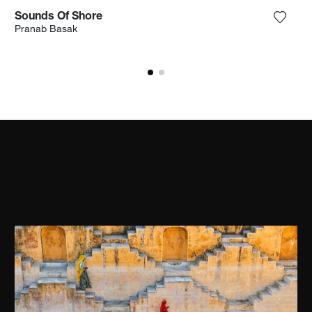
Sounds Of Shore
n Sie das Foto meiner Wunschliste hinzu
Fügen 
Pranab Basak