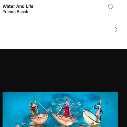
Water And Life
Sie das Foto meiner Wunschliste hinzu
Fügen S
Pranab Basak