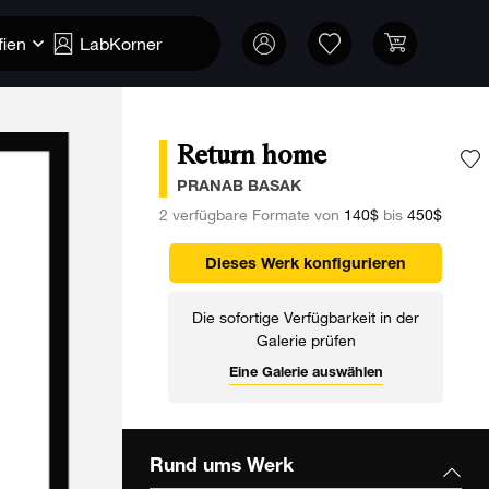
fien
LabKorner
Return home
F
PRANAB BASAK
2 verfügbare Formate von
140$
bis
450$
Dieses Werk konfigurieren
Die sofortige Verfügbarkeit in der
Galerie prüfen
Eine Galerie auswählen
Rund ums Werk