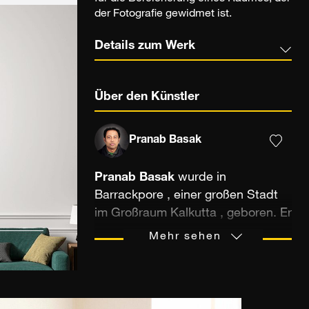
der Fotografie gewidmet ist.
Details zum Werk
Über den Künstler
Pranab Basak
Pranab Basak
wurde in
Barrackpore
, einer großen Stadt
im Großraum
Kalkutta
, geboren. Er
ist ausgebildeter
Mehr sehen
Telekommunikationsingenieur und
leidenschaftlicher Fotograf.
Fasziniert von Menschen und
reisefreudig lernte er auf eigene