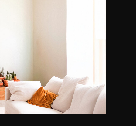
Faust die Funktionsweise der
achten Kunst kennen und wurde
schnell zu einer Sensation. Wenige
Jahre reichten ihm, um nicht
weniger als
150 renommierte
nationale und internationale
Auszeichnungen
zu gewinnen,
darunter die Auszeichnungen von:
Der Olympus Global Open
Photo Contest 2015 (Japan)
UNESCO-Fotowettbewerb
Neu-Delhi (Indien)
Der IREX International Grand
Award (USA)
Maison Chance-
Fotowettbewerb (Vietnam)