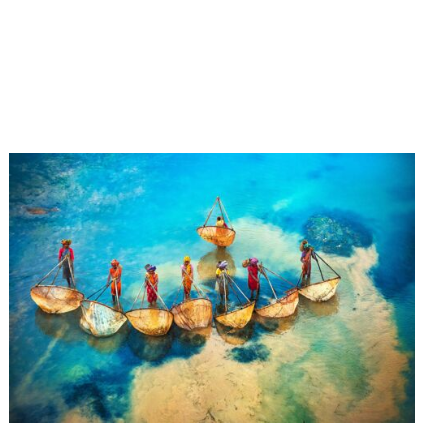
Cyberlink-Fotowettbewerb
(Taiwan)
DMZ-Fotowettbewerb für
Frieden und Umwelt 2020
(Korea)