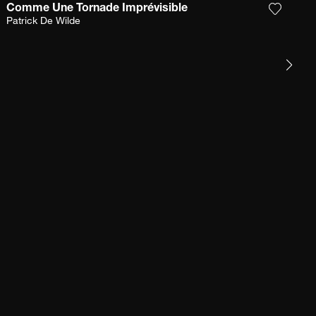
Comme Une Tornade Imprévisible
Sie das Foto meiner Wunschliste hinzu
Fügen S
Patrick De Wilde