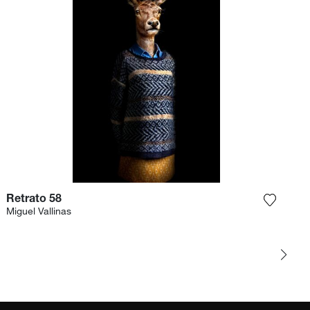
Retrato 58
Sie das Foto meiner Wunschliste hinzu
Fügen S
Miguel Vallinas