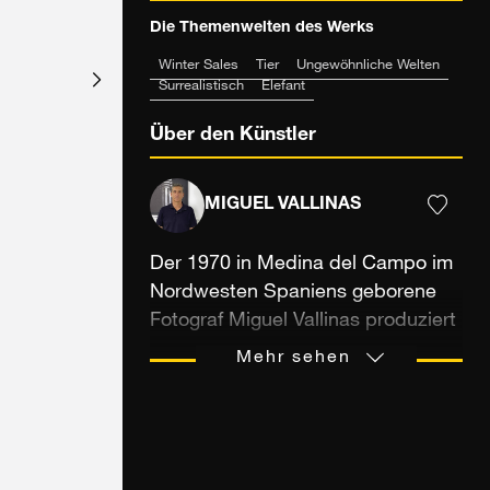
Die Themenwelten des Werks
Winter Sales
Tier
Ungewöhnliche Welten
Surrealistisch
Elefant
Über den Künstler
MIGUEL VALLINAS
Der 1970 in Medina del Campo im
Nordwesten Spaniens geborene
Fotograf Miguel Vallinas produziert
seit über 30 Jahren Bilder für
Mehr sehen
Industrie, Fernsehen und Werbung.
Er absolvierte eine Ausbildung an
der Schule für Fotografie und Kino
(EFTI) in Madrid, wo er bis heute