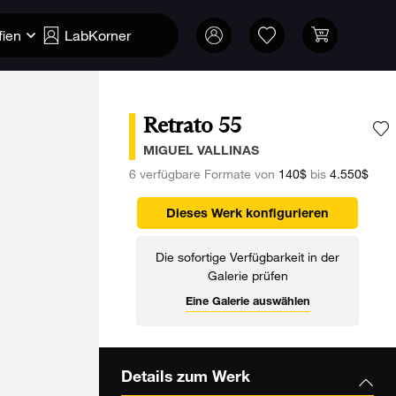
fien
LabKorner
Retrato 55
F
MIGUEL VALLINAS
6 verfügbare Formate von
140$
bis
4.550$
Dieses Werk konfigurieren
Die sofortige Verfügbarkeit in der
Galerie prüfen
Eine Galerie auswählen
Details zum Werk