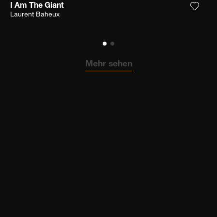
I Am The Giant
n Sie das Foto meiner Wunschliste hinzu
Fügen 
Laurent Baheux
Mehr sehen