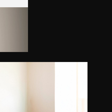
lebt. Neben seiner kommerziellen
Tätigkeit entwickelt Miguel Vallinas
persönliche Kunstprojekte, die es
ihm ermöglicht haben, in
spanischen Galerien, aber auch im
Ausland auszustellen,
insbesondere auf der
internationalen Affordable Art Fair.
Kürzlich präsentierte er seine Serie
Segunda Pieles in London und
danach in Hongkong. Seine
Arbeiten wurden auch in
Fachzeitschriften wie Vogue, Vanity
Fair oder The Guardian
veröffentlicht. Als versierter
Künstler findet er Inspiration in
allen möglichen Themenbereichen,
ob zeitgenössische Architektur,