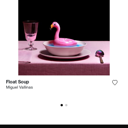
Float Soup
n Sie das Foto meiner Wunschliste hinzu
Fügen 
Miguel Vallinas