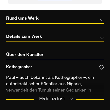
Rund ums Werk
Details zum Werk
Über den Künstler
Kothegrapher
Paul – auch bekannt als Kothegrapher –, ein
autodidaktischer Künstler aus Nigeria,
verwandelt den Tumult seiner Gedanken in
lebendige Bilder. Das Ergebnis: eine poetische
Mehr sehen
Flucht, ein bildlicher Spiegel seiner Emotionen,
aber auch der Erfahrungen seiner Gemeinschaft.