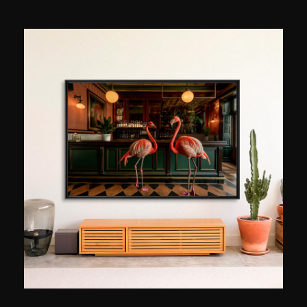
Zwischen farbenfroher Utopie und
unterschwelliger Melancholie erinnern seine
Werke an den Lauf der Zeit, an Hoffnung, Jugend
und Freiheit. Er komponiert jedes Bild vom
Moment der Aufnahme an und spielt mit Licht
und Farben, oft mit seinem Handy. Als Mitglied
der Photo Vogue, das im NFT Paris und NYC
ausgestellt hat, hat seine einzigartige Vision
bereits Kontinente durchquert und mit ihrer
leuchtenden Aufrichtigkeit die Blicke auf sich
gezogen.