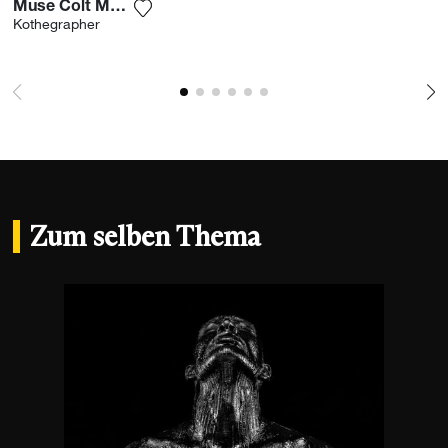
Muse Colt Monolith 24
Fügen Sie das Foto meiner Wunschliste h
Kothegrapher
Zum selben Thema