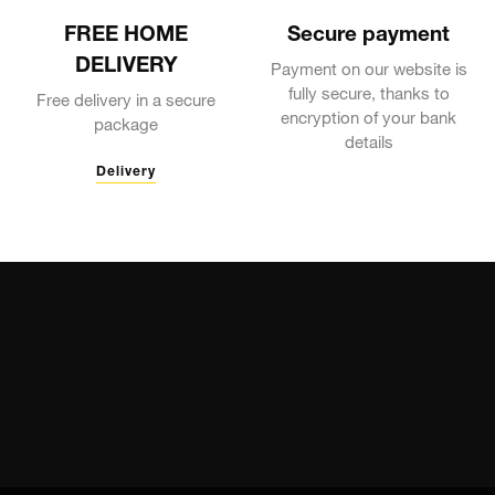
FREE HOME
Secure payment
DELIVERY
Payment on our website is
fully secure, thanks to
Free delivery in a secure
encryption of your bank
package
details
Delivery