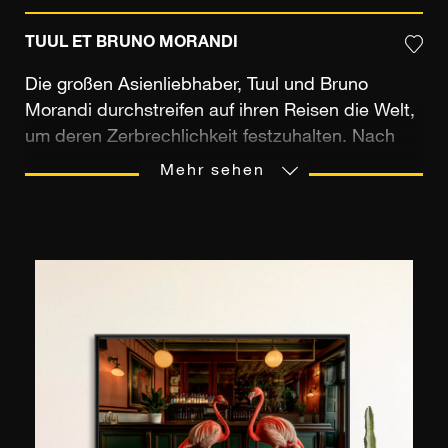
TUUL ET BRUNO MORANDI
Die großen Asienliebhaber, Tuul und Bruno
Morandi durchstreifen auf ihren Reisen die Welt,
um deren Zerbrechlichkeit festzuhalten. Nach
ihrer Kindheit in der mongolischen Steppe
Mehr sehen
wendet sich Tuul der Reportagefotografie zu und
trifft auf Bruno Morandi, einem bekannten
Reporter und ehemaligen Reiseführer. Die beiden
Fotografen reisen seitdem gemeinsam durch die
Welt, immer auf der Suche nach majestätischen
Landschaften.