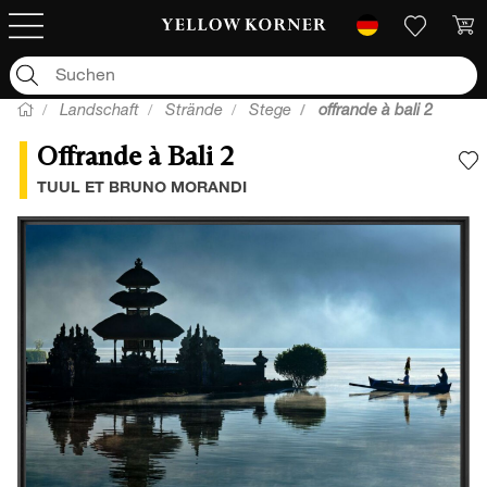
Landschaft
Strände
Stege
offrande à bali 2
Offrande à Bali 2
F
TUUL ET BRUNO MORANDI