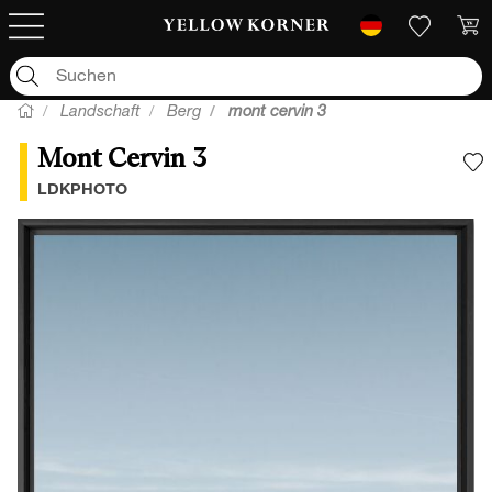
Landschaft
Berg
mont cervin 3
Mont Cervin 3
F
LDKPHOTO