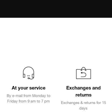
At your service
Exchanges and
returns
By e-mail from Monday to
Friday from 9 am to 7 pm
Exchanges & returns for 15
days