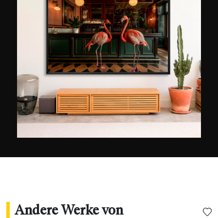
Gänze einfangen könnte. Muss man daher eine
Wahl treffen? Ich glaube nicht, ich will es nicht.“
Um auf einem Bild diese Dichte von städtischem
Leben festzuhalten, zögert Laurent Dequick
nicht Aufnahmen zu überlagern, einander
gegenüber zu stellen oder auch ineinander
einzufügen. Er nutzt dazu mit derselben
Intensität Fotografien von Gebäudekomplexen,
Verkehrsachsen und Menschen, dabei
kondensiert er Bilder, wie die Stadt die Summe
aller in ihr lebenden Personen kondensiert. Sein
Stil erinnert oft an den Kubismus durch seine
Nähe zur Abstraktion und in seiner Art konstante
Bewegung darzustellen.
Andere Werke von