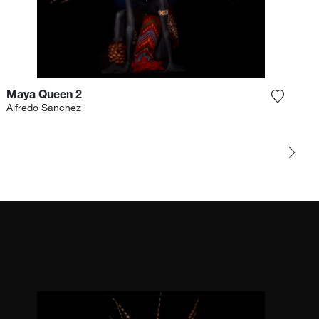
Maya Queen 2
Sie das Foto meiner Wunschliste hinzu
Fügen S
Alfredo Sanchez