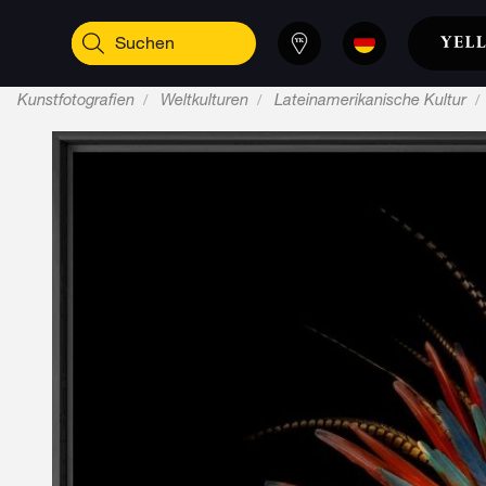
Kunstfotografien
Weltkulturen
Lateinamerikanische Kultur