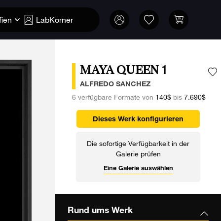
fien
LabKorner
MAYA QUEEN 1
F
ALFREDO SANCHEZ
6 verfügbare Formate von
140$
bis
7.690$
Dieses Werk konfigurieren
Die sofortige Verfügbarkeit in der
Galerie prüfen
Eine Galerie auswählen
Rund ums Werk