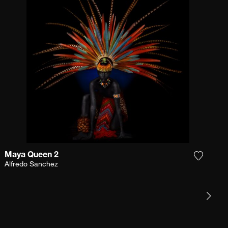
Maya Queen 2
Sie das Foto meiner Wunschliste hinzu
Fügen S
Alfredo Sanchez