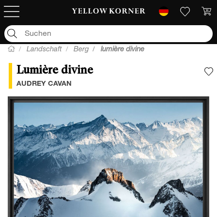
Landschaft
Berg
lumière divine
Lumière divine
F
AUDREY CAVAN