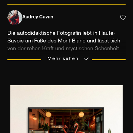
Audrey Cavan
Die autodidaktische Fotografin lebt in Haute-
Savoie am Fuße des Mont Blanc und lässt sich
von der rohen Kraft und mystischen Schönheit
der Berge inspirieren. Seit ihren ersten
Mehr sehen
Aufnahmen mit einfachen Einwegkameras ist ihre
Leidenschaft stetig gewachsen und zu einer
wahren Lebensaufgabe geworden. Als
Autodidaktin hat sie im Laufe der Jahre ihre
Vision geschärft und sich von der
Pferdefotografie (ihrer ersten Leidenschaft) zur
Erkundung der wildesten Landschaften Europas
und Amerikas entwickelt.
In den Alpen, genauer gesagt im Mont-Blanc-