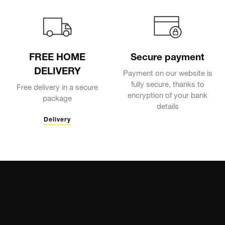
FREE HOME
Secure payment
DELIVERY
Payment on our website is
fully secure, thanks to
Free delivery in a secure
encryption of your bank
package
details
Delivery