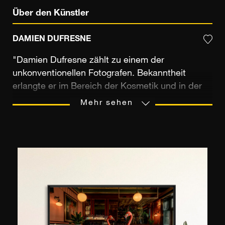
Über den Künstler
DAMIEN DUFRESNE
"Damien Dufresne zählt zu einem der
unkonventionellen Fotografen. Bekanntheit
erlangte er im Bereich der Kosmetik und in der
Werbung. In der Kunst hat er die Möglichkeit die
Mehr sehen
strengen Regeln der Modewelt zu überwinden.
„Die Kunstfotografie verschafft mir eine wirkliche
Freiheit, ich kann meiner Fantasie freien Lauf
lassen. Ich möchte keinesfalls kontrovers sein,
aber ich mache vor nichts Halt. Ich folge meinem
Instinkt. Ich kreiere Bilder die aussagekräftig sind
und zu mir sprechen.“ „Zeichnen, Malen und
Fotografieren sind für mich Ausdrucksmittel um
Geschichten ohne Worte, Form, Sprache oder