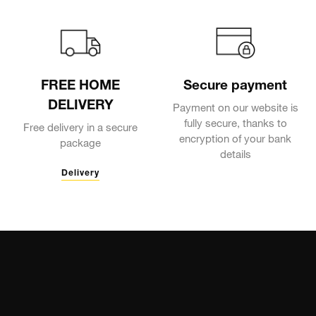
FREE HOME
Secure payment
DELIVERY
Payment on our website is
fully secure, thanks to
Free delivery in a secure
encryption of your bank
package
details
Delivery