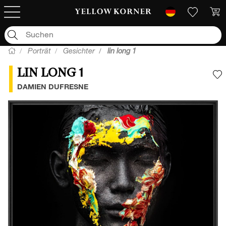
Porträt
Gesichter
lin long 1
LIN LONG 1
F
DAMIEN DUFRESNE