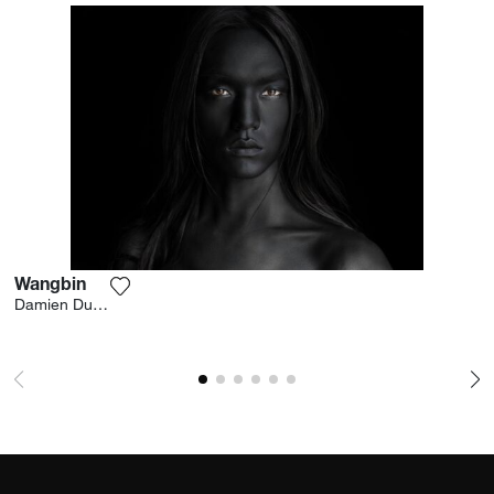
Shanghai, China 2018 ""Clandestins"",
YellowKorner Francs Bourgeois Gallery, Paris,
Frankreich "
Wangbin
Fügen Sie das Foto meiner Wunschliste hinzu
Damien Dufresne