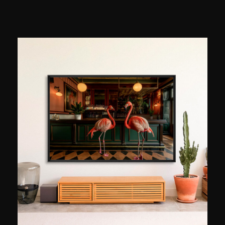
Städte zu enthüllen. Seine Fotografien spielen
mit geometrischen Linien und leuchtenden
Farben, schwebend in riesigen Himmeln.
Zwischen Abstraktion und Poesie lädt uns jede
Aufnahme ein, die Stille und geheimnisvolle
Schönheit des Alltags zu betrachten. Venot,
weltweit ausgestellt, verwandelt das Alltägliche
in eine visuelle Symphonie und bietet eine
zugleich strenge und unbeschwerte Perspektive,
die die subtile Magie unserer Stadtlandschaften
zelebriert.