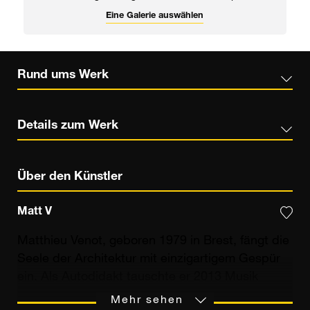
Eine Galerie auswählen
Rund ums Werk
Details zum Werk
Über den Künstler
Matt V
Matthieu Venot, geboren 1979 in Brest, fängt die
Seele der Architektur mit einzigartigem Gespür
ein. Als Autodidakt tauschte er 2013 Musik
gegen Bilder ein, um die verborgene Reinheit der
Mehr sehen